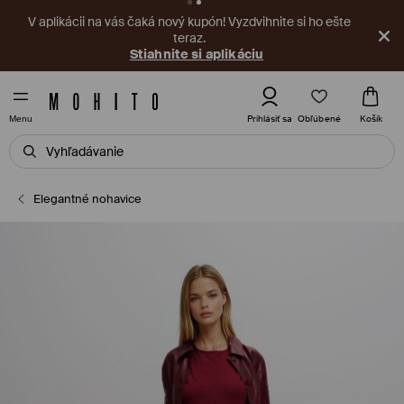
V aplikácii na vás čaká nový kupón! Vyzdvihnite si ho ešte
teraz.
Stiahnite si aplikáciu
Obľúbené
Prihlásiť sa
Košík
Menu
Elegantné nohavice