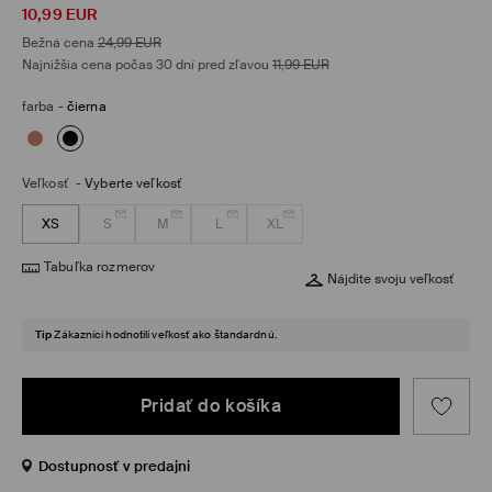
10,99
EUR
Bežná cena
24,99
EUR
Najnižšia cena počas 30 dní pred zľavou
11,99
EUR
farba
-
čierna
Veľkosť
-
Vyberte veľkosť
XS
S
M
L
XL
Tabuľka rozmerov
Nájdite svoju veľkosť
Tip
Zákazníci hodnotili veľkosť ako štandardnú.
Pridať do košíka
Dostupnosť v predajni