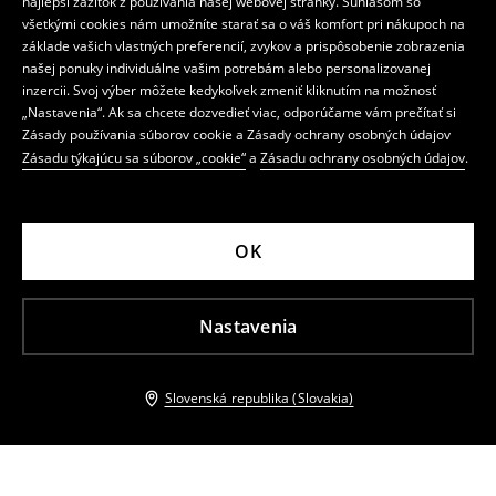
najlepší zážitok z používania našej webovej stránky. Súhlasom so
všetkými cookies nám umožníte starať sa o váš komfort pri nákupoch na
základe vašich vlastných preferencií, zvykov a prispôsobenie zobrazenia
našej ponuky individuálne vašim potrebám alebo personalizovanej
inzercii. Svoj výber môžete kedykoľvek zmeniť kliknutím na možnosť
„Nastavenia“. Ak sa chcete dozvedieť viac, odporúčame vám prečítať si
Zásady používania súborov cookie a Zásady ochrany osobných údajov
Zásadu týkajúcu sa súborov „cookie“
a
Zásadu ochrany osobných údajov
.
OK
Nastavenia
Slovenská republika (Slovakia)