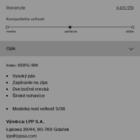
Recenzie
4,4/5
(
175
)
Kompatibilita veľkosti
menšie
perfektné
väčšie
Opis
Index:
933FG-99X
Vysoký pás
Zapínanie na zips
Dve bočné vrecká
Široké nohavice
Modelka nosí veľkosť S/36
Výrobca
:
LPP S.A.
Łąkowa 39/44, 80-769 Gdańsk
lpp@lppsa.com