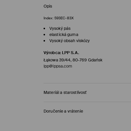
Opis
Index:
593EC-83X
Vysoký pás
elastická guma
Vysoký obsah viskózy
Výrobca
:
LPP S.A.
Łąkowa 39/44, 80-769 Gdańsk
lpp@lppsa.com
Materiál a starostlivosť
PRVÝ MATERIÁL
:
75% VISKÓZA, 22% POLYAMID, 3
Doručenie a vrátenie
VÝROBOK SA NESMIE BIELIŤ
Zásada dodania