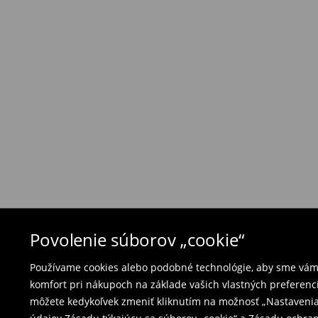
Ak objednané výrobky nezodpovedajú Vašim 
môžete ich vrátiť do 30 dní od dátumu dodani
- na ktoromkoľvek obchode MOHITO v rámci Slo
tovarom aj doklad o jeho zakúpení/ faktúru, al
- vyplňte on-line formulár na vrátenie a pošlit
Plavky a pyžamá nie je možné vrátiť v kamen
použite online formulár na vrátenie tovaru.
⟶
Vrátenie a výmena
Povolenie súborov „cookie“
Používame cookies alebo podobné technológie, aby sme vám p
komfort pri nákupoch na základe vašich vlastných preferenci
môžete kedykoľvek zmeniť kliknutím na možnosť „Nastavenia