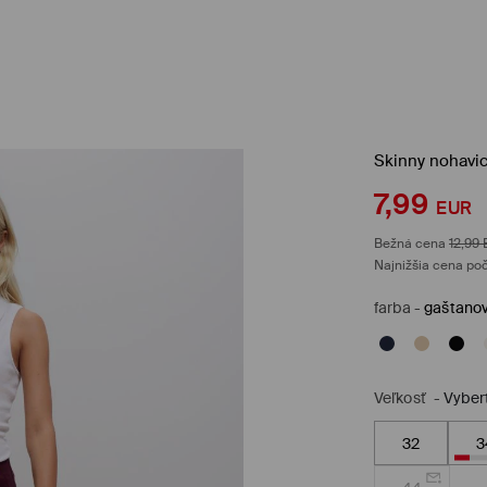
Skinny nohavi
7,99
EUR
Bežná cena
12,99
Najnižšia cena poč
farba
-
gaštano
Veľkosť
-
Vyber
32
3