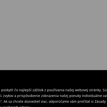
požiadavkám alebo predstavám
a
venskej Republiky. Prineste si s
ebo potvrdenie objednávky.
e nám tovar naspäť.
ných predajniach. Prosím,
oskytli čo najlepší zážitok z používania našej webovej stránky. S
í, zvykov a prispôsobenie zobrazenia našej ponuky individuálne va
“. Ak sa chcete dozvedieť viac, odporúčame vám prečítať si Zásad