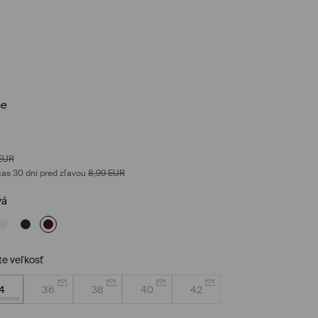
ce
EUR
as 30 dní pred zľavou
8,99
EUR
vá
te veľkosť
4
36
38
40
42