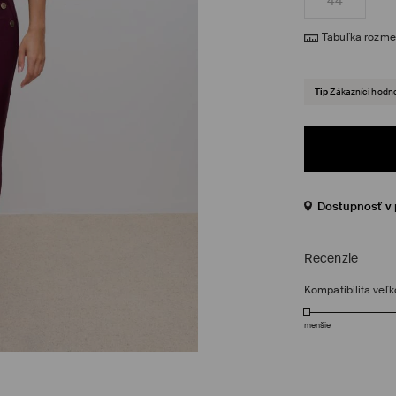
44
Tabuľka rozme
Tip
Zákazníci hodno
Dostupnosť v 
Recenzie
Kompatibilita veľk
menšie