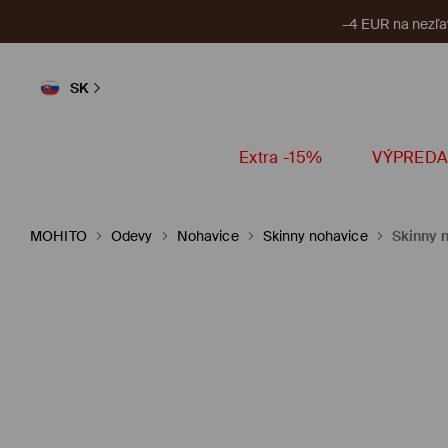
–4 EUR na nezľa
SK
Extra -15%
VÝPREDA
MOHITO
Odevy
Nohavice
Skinny nohavice
Skinny 