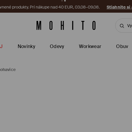
vnené produkty. Pri nákupe nad 40 EUR, 03.08–09.08.
Stiahnite si
J
Novinky
Odevy
Workwear
Obuv
nohavice