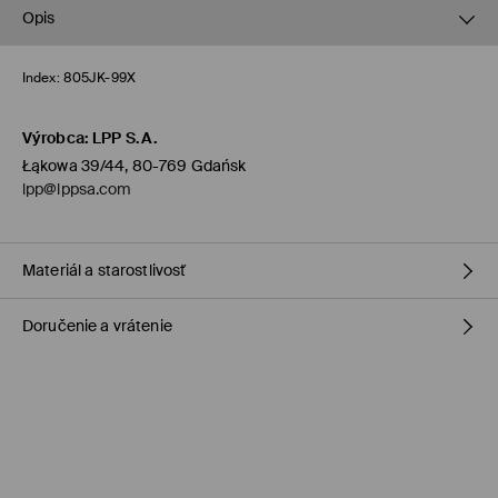
Opis
Index:
805JK-99X
Výrobca
:
LPP S.A.
Łąkowa 39/44, 80-769 Gdańsk
lpp@lppsa.com
Materiál a starostlivosť
Doručenie a vrátenie
PRVÁ POLOŹKA
:
90% POLYKARBONÁT, 10% MEĎ
Zásada dodania
Dodanie na obchod Mohito
(1-6 pracovných dní)
0,00 €
/ Online platba