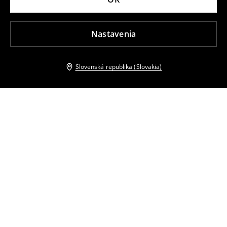
Nastavenia
Slovenská republika (Slovakia)
Ostatní zákazníci si tiež vybrali
Slnečné okuliare
Slnečné okuliare
8
,
99
EUR
4
,
99
EUR