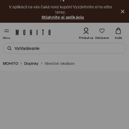
V aplikácii na vás čaká nový kupón! Vyzdvihnite si ho ešte
teraz.
Stiahnite si aplikáciu
Obľúbené
Prihlásiť sa
Košík
Menu
MOHITO
Doplnky
Slnečné okuliare