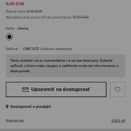
9,99
EUR
Bežná cena
14,99
EUR
Najnižšia cena počas 30 dní pred zľavou
10,99
EUR
farba
-
čierna
Veľkosť
-
ONE SIZE
(čoskoro dostupné)
Tento produkt nie je momentálne v e-shope dostupný. Vyberte
veľkosť, o ktorú máte záujem a zakliknite možnosť informovania o
dostupnosti.
Upozorniť na dostupnosť
Dostupnosť v predajni
Recenzie
4,8/5
(
4
)