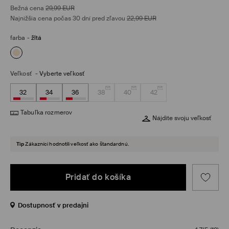
Bežná cena
29,99
EUR
Najnižšia cena počas 30 dní pred zľavou
22,99
EUR
farba
-
žltá
Veľkosť
-
Vyberte veľkosť
32
34
36
38
40
42
Tabuľka rozmerov
Nájdite svoju veľkosť
Tip
Zákazníci hodnotili veľkosť ako štandardnú.
Pridať do košíka
Dostupnosť v predajni