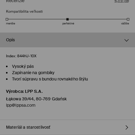
Recenzie
4,7/5
(
19
)
Kompatibilita veľkosti
menšie
perfektné
väčšie
Opis
Index:
844HJ-10X
Vysoký pás
Zapínanie na gombíky
Tvorí súpravu s bundou rovnakého štýlu
Výrobca
:
LPP S.A.
Łąkowa 39/44, 80-769 Gdańsk
lpp@lppsa.com
Materiál a starostlivosť