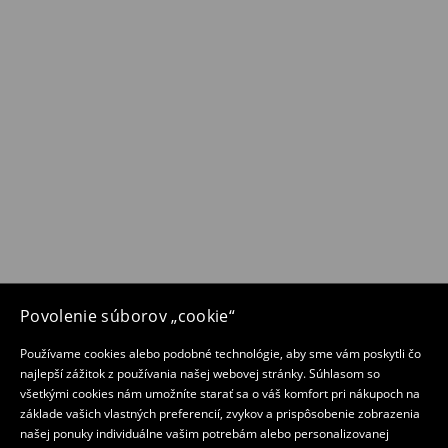
Povolenie súborov „cookie“
Používame cookies alebo podobné technológie, aby sme vám poskytli čo
najlepší zážitok z používania našej webovej stránky. Súhlasom so
všetkými cookies nám umožníte starať sa o váš komfort pri nákupoch na
základe vašich vlastných preferencií, zvykov a prispôsobenie zobrazenia
našej ponuky individuálne vašim potrebám alebo personalizovanej