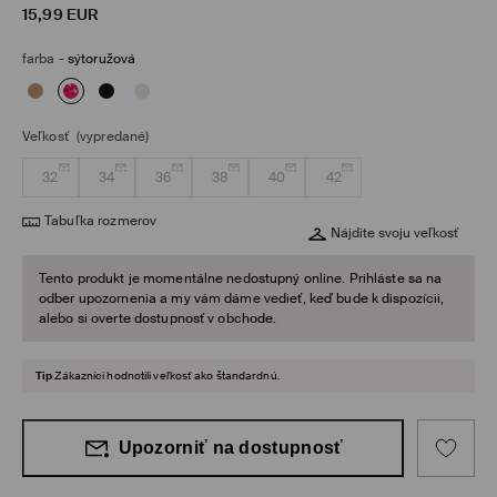
15,99
EUR
farba
-
sýtoružová
Veľkosť
(vypredané)
32
34
36
38
40
42
Tabuľka rozmerov
Nájdite svoju veľkosť
Tento produkt je momentálne nedostupný online. Prihláste sa na
odber upozornenia a my vám dáme vedieť, keď bude k dispozícii,
alebo si overte dostupnosť v obchode.
Tip
Zákazníci hodnotili veľkosť ako štandardnú.
Upozorniť na dostupnosť