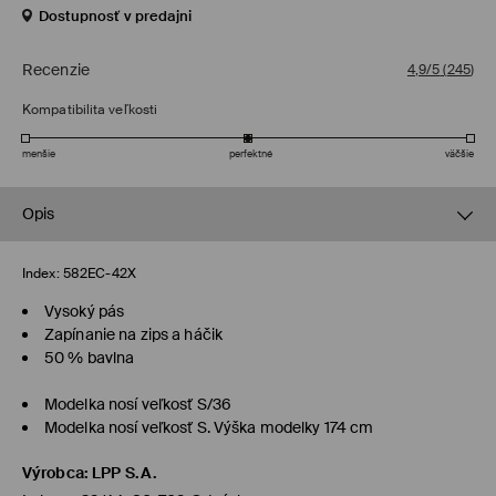
Dostupnosť v predajni
Recenzie
4,9/5
(
245
)
Kompatibilita veľkosti
menšie
perfektné
väčšie
Opis
Index:
582EC-42X
Vysoký pás
Zapínanie na zips a háčik
50 % bavlna
Modelka nosí veľkosť S/36
Modelka nosí veľkosť S. Výška modelky 174 cm
Výrobca
:
LPP S.A.