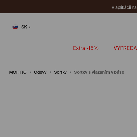
V aplikácii n
SK
Extra -15%
VÝPREDA
MOHITO
Odevy
Šortky
Šortky s viazaním v páse