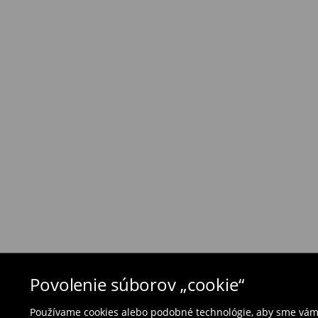
⟶
Náklady na dopravu a dodacia doba
Zásada vrátenia tovaru
Ak objednané výrobky nezodpovedajú Vašim 
môžete ich vrátiť do 30 dní od dátumu dodani
- na ktoromkoľvek obchode MOHITO v rámci Slo
tovarom aj doklad o jeho zakúpení/ faktúru, al
- vyplňte on-line formulár na vrátenie a pošlit
Plavky a pyžamá nie je možné vrátiť v kamen
použite online formulár na vrátenie tovaru.
⟶
Vrátenie a výmena
Povolenie súborov „cookie“
Používame cookies alebo podobné technológie, aby sme vám p