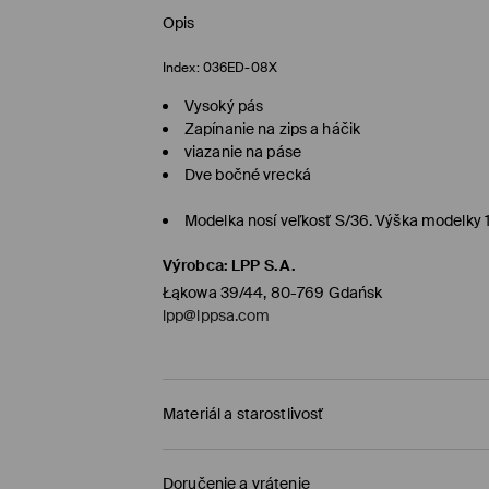
Opis
Index:
036ED-08X
Vysoký pás
Zapínanie na zips a háčik
viazanie na páse
Dve bočné vrecká
Modelka nosí veľkosť S/36. Výška modelky
Výrobca
:
LPP S.A.
Łąkowa 39/44, 80-769 Gdańsk
lpp@lppsa.com
Materiál a starostlivosť
Vrchný materiál
:
56% BAVLNA, 40% POLYESTER, 4
Doručenie a vrátenie