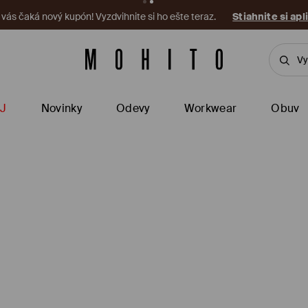
a vás čaká nový kupón! Vyzdvihnite si ho ešte teraz.
Stiahnite si apl
J
Novinky
Odevy
Workwear
Obuv