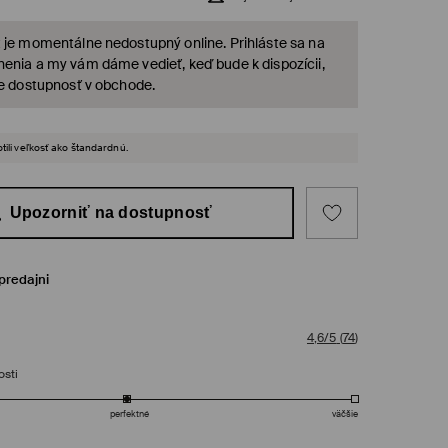
 je momentálne nedostupný online. Prihláste sa na
enia a my vám dáme vedieť, keď bude k dispozícii,
te dostupnosť v obchode.
tili veľkosť ako štandardnú.
Upozorniť na dostupnosť
predajni
4,6/5
(
74
)
osti
perfektné
väčšie