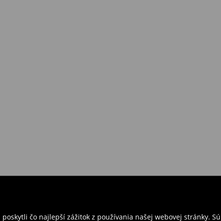
požiadavkám alebo predstavám
a
venskej Republiky. Prineste si s
ebo potvrdenie objednávky.
e nám tovar naspäť.
ných predajniach. Prosím,
oskytli čo najlepší zážitok z používania našej webovej stránky. S