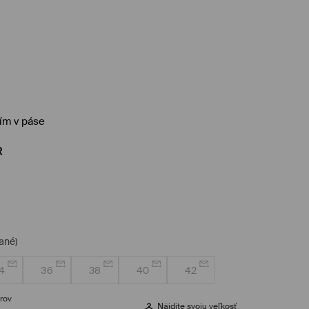
ním v páse
R
ané)
4
36
38
40
42
rov
Nájdite svoju veľkosť