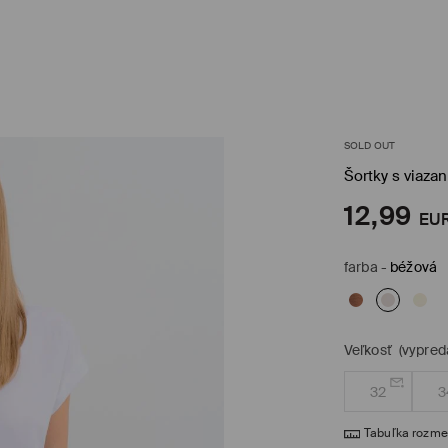
SOLD OUT
Šortky s viaza
12,99
EU
farba
-
béžová
Veľkosť
(vypred
32
3
Tabuľka rozme