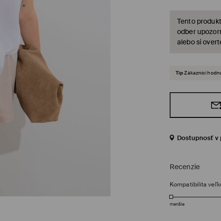
Tento produkt
odber upozorn
alebo si over
Tip
Zákazníci hodno
Dostupnosť v 
Recenzie
Kompatibilita veľk
menšie