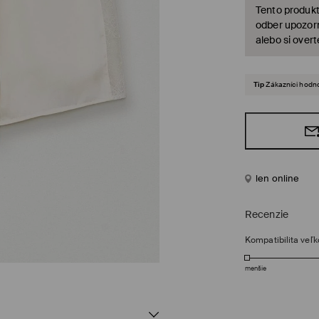
Tento produkt
odber upozorn
alebo si over
Tip
Zákazníci hodno
len online
Recenzie
Kompatibilita veľk
menšie