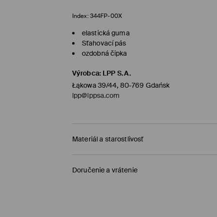
Index:
344FP-00X
elastická guma
Sťahovací pás
ozdobná čipka
Výrobca
:
LPP S.A.
Łąkowa 39/44, 80-769 Gdańsk
lpp@lppsa.com
Materiál a starostlivosť
PRVÝ MATERIÁL
:
100% POLYESTER
Doručenie a vrátenie
DRUHÝ MATERIÁL
:
100% POLYAMID
Zásada dodania
VÝROBOK SA NESMIE BIELIŤ
ŽEHLIŤ PRI MAX. 110°C - BEZ PARY
Dodanie na obchod Mohito
(1-6 pracovných dn