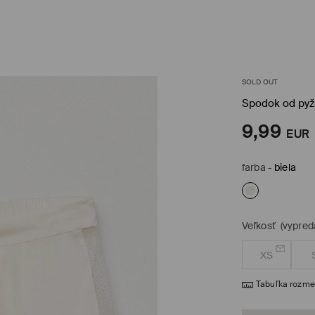
SOLD OUT
Spodok od py
9,99
EUR
farba
-
biela
Veľkosť
(vypred
XS
Tabuľka rozme