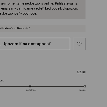
 je momentálne nedostupný online. Prihláste sa na
enia a my vám dáme vedieť, keď bude k dispozícii,
te dostupnosť v obchode.
tili veľkosť ako štandardnú.
Upozorniť na dostupnosť
5/5
(
9
)
osti
perfektné
väčšie