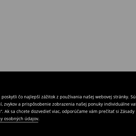
požiadavkám alebo predstavám
a
venskej Republiky. Prineste si s
ebo potvrdenie objednávky.
e nám tovar naspäť.
ných predajniach. Prosím,
oskytli čo najlepší zážitok z používania našej webovej stránky. S
í, zvykov a prispôsobenie zobrazenia našej ponuky individuálne va
“. Ak sa chcete dozvedieť viac, odporúčame vám prečítať si Zásad
y osobných údajov
.