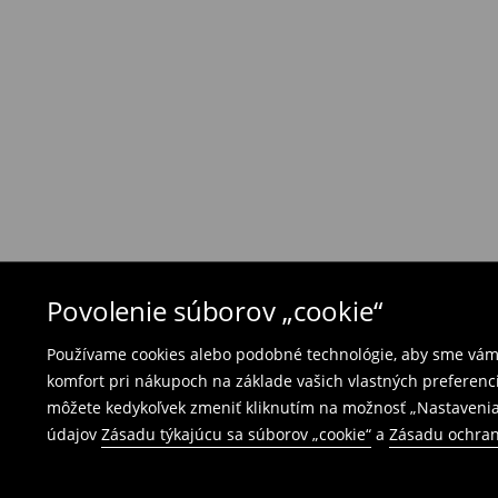
Ak objednané výrobky nezodpovedajú Vašim 
môžete ich vrátiť do 30 dní od dátumu dodani
- na ktoromkoľvek obchode MOHITO v rámci Slo
tovarom aj doklad o jeho zakúpení/ faktúru, al
- vyplňte on-line formulár na vrátenie a pošlit
Plavky a pyžamá nie je možné vrátiť v kamen
použite online formulár na vrátenie tovaru.
⟶
Vrátenie a výmena
Povolenie súborov „cookie“
Používame cookies alebo podobné technológie, aby sme vám p
komfort pri nákupoch na základe vašich vlastných preferenci
môžete kedykoľvek zmeniť kliknutím na možnosť „Nastavenia
údajov
Zásadu týkajúcu sa súborov „cookie“
a
Zásadu ochran