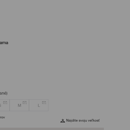
žama
ané)
S
M
L
rov
Nájdite svoju veľkosť