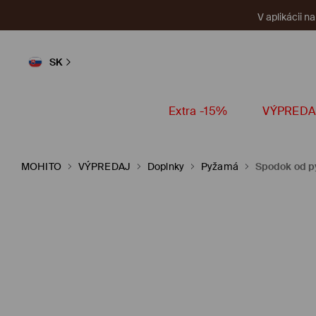
V aplikácii n
SK
Extra -15%
VÝPREDA
MOHITO
VÝPREDAJ
Doplnky
Pyžamá
Spodok od 