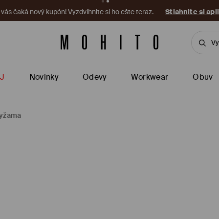
a vás čaká nový kupón! Vyzdvihnite si ho ešte teraz.
Stiahnite si apl
J
Novinky
Odevy
Workwear
Obuv
pyžama