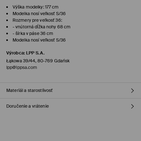
Výška modelky: 177 cm
Modelka nosí veľkosť S/36
Rozmery pre veľkosť 36:
- vnútorná dĺžka nohy 68 cm
- šírka v páse 36 cm
Modelka nosí veľkosť S/36
Výrobca
:
LPP S.A.
Łąkowa 39/44, 80-769 Gdańsk
lpp@lppsa.com
Materiál a starostlivosť
Doručenie a vrátenie
PRVÝ MATERIÁL
:
100% BAVLNA
PRVÁ PODŠÍVKA
:
100% BAVLNA
Zásada dodania
PRAŤ S PODOBNÝMI FARBAMI
ŽEHLIŤ PRI MAX. 150°C
Dodanie na obchod Mohito
(1-6 pracovných dní)