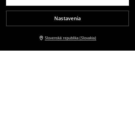
Nastavenia
Slovenská republika (Slovakia)
Ostatní zákazníci si tiež vybrali
Džínsy mom slim
Džínsy mom fit
12
,
99
EUR
12
,
99
EUR