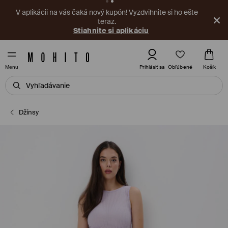
V aplikácii na vás čaká nový kupón! Vyzdvihnite si ho ešte
teraz.
Stiahnite si aplikáciu
Obľúbené
Prihlásiť sa
Košík
Menu
Džínsy