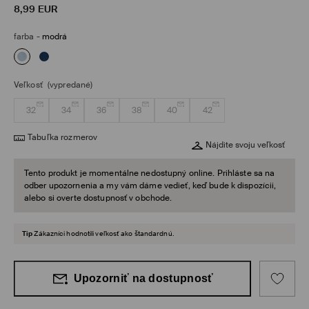
8,99
EUR
farba
-
modrá
Veľkosť
(vypredané)
32
34
36
38
40
42
Tabuľka rozmerov
Nájdite svoju veľkosť
Tento produkt je momentálne nedostupný online. Prihláste sa na
odber upozornenia a my vám dáme vedieť, keď bude k dispozícii,
alebo si overte dostupnosť v obchode.
Tip
Zákazníci hodnotili veľkosť ako štandardnú.
Upozorniť na dostupnosť