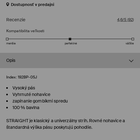
Dostupnosť v predajni
Recenzie
4,6/5
(
92
)
Kompatibilita veľkosti
menšie
perfektné
väčšie
Opis
Index:
192BP-05J
Vysoký pás
Vyhrnuté nohavice
zapínanie gombíkmi spredu
100 % bavlna
STRAIGHT
je klasický a univerzálny strih. Rovné nohavice a
štandardná výška pásu poskytujú pohodlie.