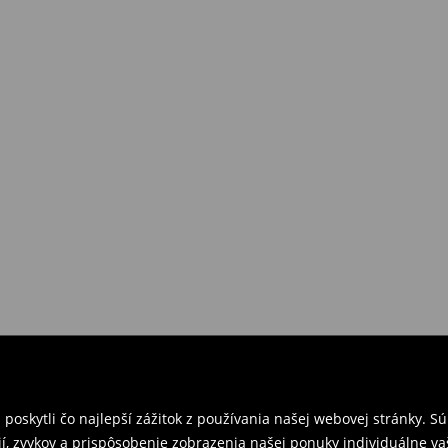
požiadavkám alebo predstavám
a
venskej Republiky. Prineste si s
ebo potvrdenie objednávky.
e nám tovar naspäť.
ných predajniach. Prosím,
oskytli čo najlepší zážitok z používania našej webovej stránky. S
í, zvykov a prispôsobenie zobrazenia našej ponuky individuálne va