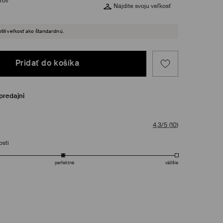
rov
Nájdite svoju veľkosť
tili veľkosť ako štandardnú.
Pridať do košíka
predajni
4,3/5
(
10
)
osti
perfektné
väčšie