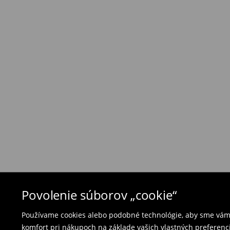
Zásada vrátenia tovaru
Ak objednané výrobky nezodpovedajú Vašim 
môžete ich vrátiť do 30 dní od dátumu dodani
- na ktoromkoľvek obchode MOHITO v rámci Slo
tovarom aj doklad o jeho zakúpení/ faktúru, al
- vyplňte on-line formulár na vrátenie a pošlit
Plavky a pyžamá nie je možné vrátiť v kamen
použite online formulár na vrátenie tovaru.
⟶
Vrátenie a výmena
Povolenie súborov „cookie“
Používame cookies alebo podobné technológie, aby sme vám p
komfort pri nákupoch na základe vašich vlastných preferenci