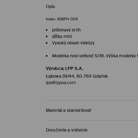
Opis
Index:
636FH-00X
priliehavý strih
dĺžka mini
Vysoký obsah viskózy
Modelka nosí veľkosť S/36. Výška modelky
Výrobca
:
LPP S.A.
Łąkowa 39/44, 80-769 Gdańsk
lpp@lppsa.com
Materiál a starostlivosť
PRVÝ MATERIÁL
:
65% VISKÓZA, 35% POLYAMID
Doručenie a vrátenie