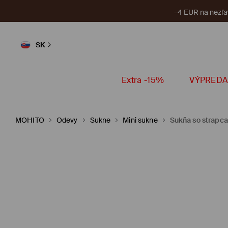
–4 EUR na nezľa
SK
Extra -15%
VÝPREDA
MOHITO
Odevy
Sukne
Mini sukne
Sukňa so strapc