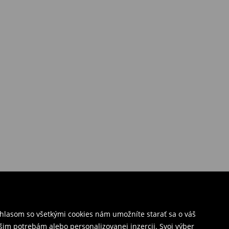
úhlasom so všetkými cookies nám umožníte starať sa o váš
šim potrebám alebo personalizovanej inzercii. Svoj výber