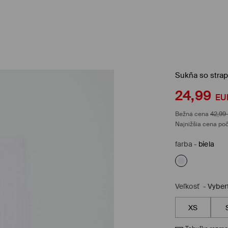
Sukňa so stra
24,99
EU
Bežná cena
42,99
Najnižšia cena poč
farba
-
biela
Veľkosť
-
Vyber
XS