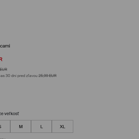
pcami
R
EUR
as 30 dní pred zľavou
25,99
EUR
te veľkosť
S
M
L
XL