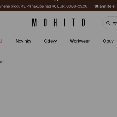
vnené produkty. Pri nákupe nad 40 EUR, 03.08–09.08.
Stiahnite si
J
Novinky
Odevy
Workwear
Obuv
ami