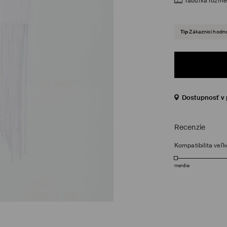
Tabuľka rozme
Tip
Zákazníci hodno
Dostupnosť v 
Recenzie
Kompatibilita veľk
menšie