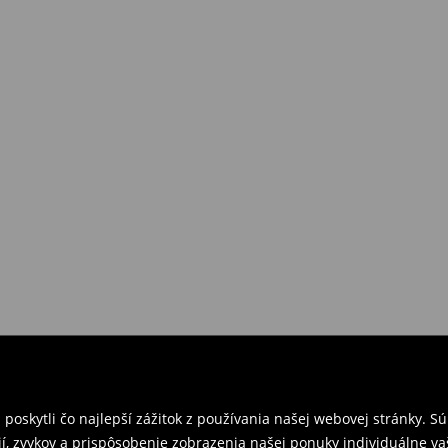
požiadavkám alebo predstavám
a
venskej Republiky. Prineste si s
ebo potvrdenie objednávky.
e nám tovar naspäť.
ných predajniach. Prosím,
oskytli čo najlepší zážitok z používania našej webovej stránky. S
í, zvykov a prispôsobenie zobrazenia našej ponuky individuálne va