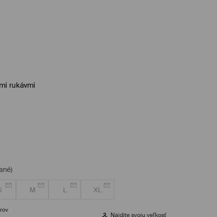
ymi rukávmi
ané)
S
M
L
XL
rov
Nájdite svoju veľkosť