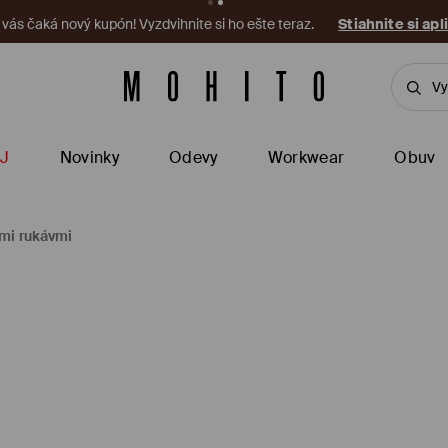
a vás čaká nový kupón! Vyzdvihnite si ho ešte teraz.
Stiahnite si apl
J
Novinky
Odevy
Workwear
Obuv
ymi rukávmi