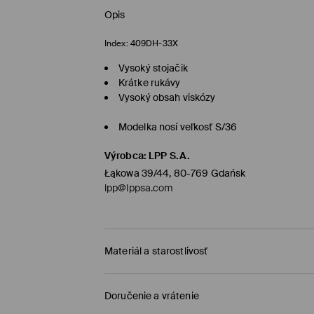
Opis
Index:
409DH-33X
Vysoký stojačik
Krátke rukávy
Vysoký obsah viskózy
Modelka nosí veľkosť S/36
Výrobca
:
LPP S.A.
Łąkowa 39/44, 80-769 Gdańsk
lpp@lppsa.com
Materiál a starostlivosť
Vrchný materiál
:
86% VISKÓZA, 14% POLYESTER
Doručenie a vrátenie