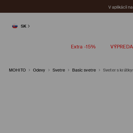
V aplikácii n
SK
Extra -15%
VÝPREDA
MOHITO
Odevy
Svetre
Basic svetre
Sveter s krátk