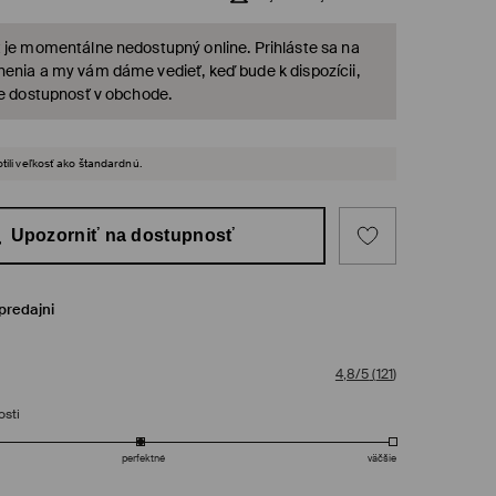
 je momentálne nedostupný online. Prihláste sa na
enia a my vám dáme vedieť, keď bude k dispozícii,
te dostupnosť v obchode.
tili veľkosť ako štandardnú.
Upozorniť na dostupnosť
predajni
4,8/5
(
121
)
osti
perfektné
väčšie