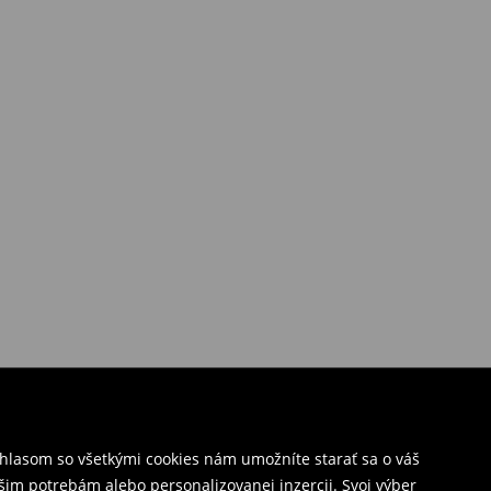
úhlasom so všetkými cookies nám umožníte starať sa o váš
šim potrebám alebo personalizovanej inzercii. Svoj výber