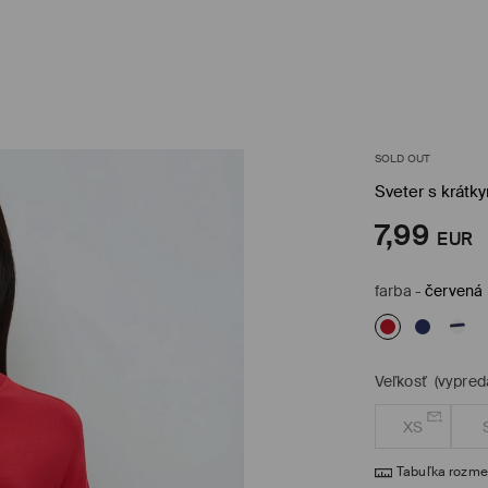
SOLD OUT
Sveter s krátk
7,99
EUR
farba
-
červená
Veľkosť
(vypred
XS
Tabuľka rozme