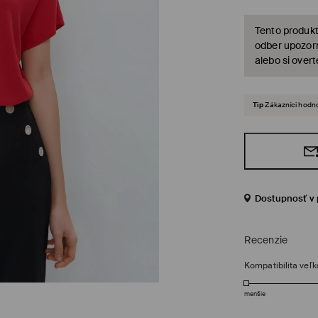
Tento produkt
odber upozorn
alebo si over
Tip
Zákazníci hodno
Dostupnosť v 
Recenzie
Kompatibilita veľk
menšie