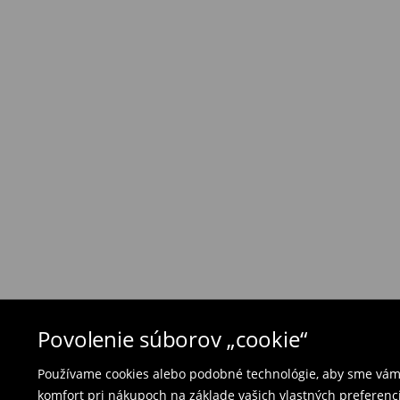
Zásada vrátenia tovaru
Ak objednané výrobky nezodpovedajú Vašim 
môžete ich vrátiť do 30 dní od dátumu dodani
- na ktoromkoľvek obchode MOHITO v rámci Slo
tovarom aj doklad o jeho zakúpení/ faktúru, al
- vyplňte on-line formulár na vrátenie a pošlit
Plavky a pyžamá nie je možné vrátiť v kamen
použite online formulár na vrátenie tovaru.
⟶
Vrátenie a výmena
Povolenie súborov „cookie“
Používame cookies alebo podobné technológie, aby sme vám p
komfort pri nákupoch na základe vašich vlastných preferenci