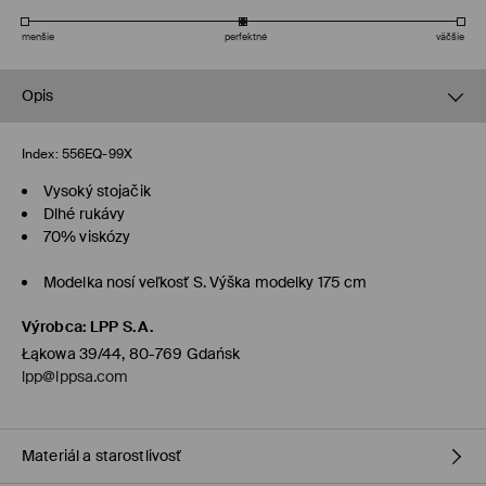
menšie
perfektné
väčšie
Opis
Index:
556EQ-99X
Vysoký stojačik
Dlhé rukávy
70% viskózy
Modelka nosí veľkosť S. Výška modelky 175 cm
Výrobca
:
LPP S.A.
Łąkowa 39/44, 80-769 Gdańsk
lpp@lppsa.com
Materiál a starostlivosť