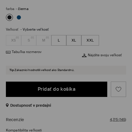
farba
-
čierna
Veľkosť
-
Vyberte veľkosť
XS
S
M
L
XL
XXL
Tabuľka rozmerov
Nájdite svoju veľkosť
Tip
Zákazníci hodnotili veľkosť ako štandardnú.
Pridať do košíka
Dostupnosť v predajni
Recenzie
4,7/5
(
145
)
Kompatibilita veľkosti