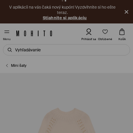
V aplikácii na vás čaká nový kupón! Vyzdvihnite si ho ešte
teraz.
Stiahnite si aplikáciu
Obľúbené
Prihlásiť sa
Košík
Menu
Mini šaty