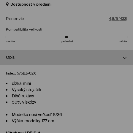
Dostupnosť v predajni
Recenzie
4,8/5
(
433
)
Kompatibilita veľkosti
menšie
perfektné
väčšie
Opis
Index:
575BZ-02X
dĺžka mini
Vysoký stojačik
Dlhé rukávy
50% viskózy
Modelka nosí veľkosť S/36
Výška modelky 177 cm