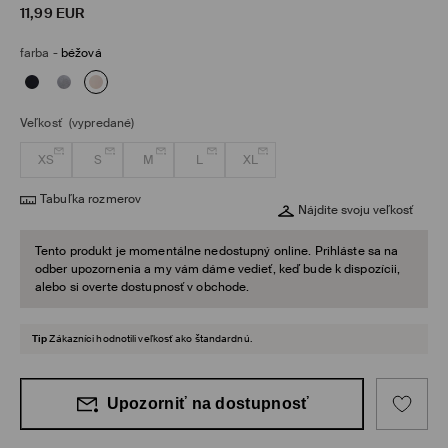
11,99
EUR
farba
-
béžová
Veľkosť
(vypredané)
XS
S
M
L
XL
Tabuľka rozmerov
Nájdite svoju veľkosť
Tento produkt je momentálne nedostupný online. Prihláste sa na
odber upozornenia a my vám dáme vedieť, keď bude k dispozícii,
alebo si overte dostupnosť v obchode.
Tip
Zákazníci hodnotili veľkosť ako štandardnú.
Upozorniť na dostupnosť