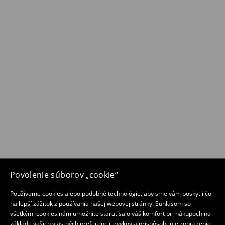
Povolenie súborov „cookie“
Používame cookies alebo podobné technológie, aby sme vám poskytli čo
najlepší zážitok z používania našej webovej stránky. Súhlasom so
všetkými cookies nám umožníte starať sa o váš komfort pri nákupoch na
základe vašich vlastných preferencií, zvykov a prispôsobenie zobrazenia