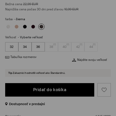
Bežná cena
22,99
EUR
Najnižšia cena počas 30 dní pred zľavou
10,99
EUR
farba
-
čierna
Veľkosť
-
Vyberte veľkosť
32
34
36
38
40
42
44
Tabuľka rozmerov
Nájdite svoju veľkosť
Tip
Zákazníci hodnotili veľkosť ako štandardnú.
Pridať do košíka
Dostupnosť v predajni