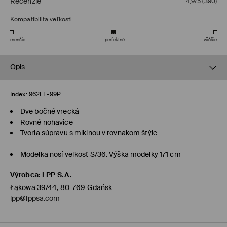
Recenzie
4,9/5
(
390
)
Kompatibilita veľkosti
menšie
perfektné
väčšie
Opis
Index:
962EE-99P
Dve bočné vrecká
Rovné nohavice
Tvoria súpravu s mikinou v rovnakom štýle
Modelka nosí veľkosť S/36. Výška modelky 171 cm
Výrobca
:
LPP S.A.
Łąkowa 39/44, 80-769 Gdańsk
lpp@lppsa.com