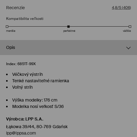
Recenzie
4,8/5
(
406
)
Kompatibilita veľkosti
menšie
perfektné
väčšie
Opis
Index:
6851T-99X
Véčkový výstrih
Tenké nastaviteľné ramienka
Voľný strih
Výška modelky: 176 cm
Modelka nosí veľkosť S/36
Výrobca
:
LPP S.A.
Łąkowa 39/44, 80-769 Gdańsk
lpp@lppsa.com