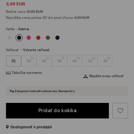
3,99
EUR
Bežná cena
10,99
EUR
Najnižšia cena počas 30 dní pred zľavou
4,99
EUR
farba
-
čierna
Veľkosť
-
Vyberte veľkosť
32
34
36
38
40
42
44
Tabuľka rozmerov
Nájdite svoju veľkosť
Tip
Zákazníci hodnotili veľkosť ako štandardnú.
Pridať do košíka
Dostupnosť v predajni