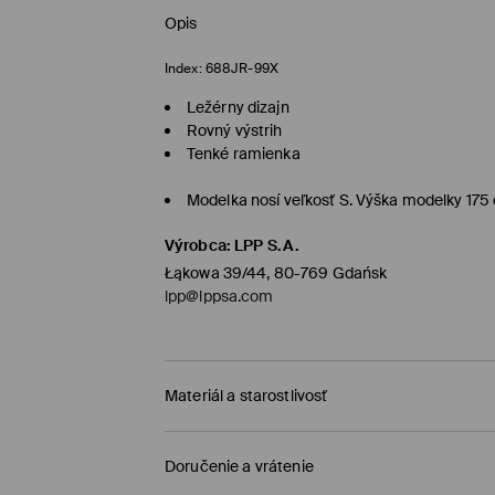
Opis
Index:
688JR-99X
Ležérny dizajn
Rovný výstrih
Tenké ramienka
Modelka nosí veľkosť S. Výška modelky 175
Výrobca
:
LPP S.A.
Łąkowa 39/44, 80-769 Gdańsk
lpp@lppsa.com
Materiál a starostlivosť
PRVÝ MATERIÁL
:
49% BAVLNA, 47% POLYAMID, 4%
Doručenie a vrátenie