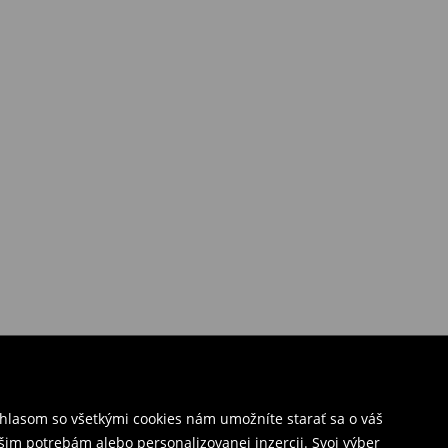
úhlasom so všetkými cookies nám umožníte starať sa o váš
šim potrebám alebo personalizovanej inzercii. Svoj výber