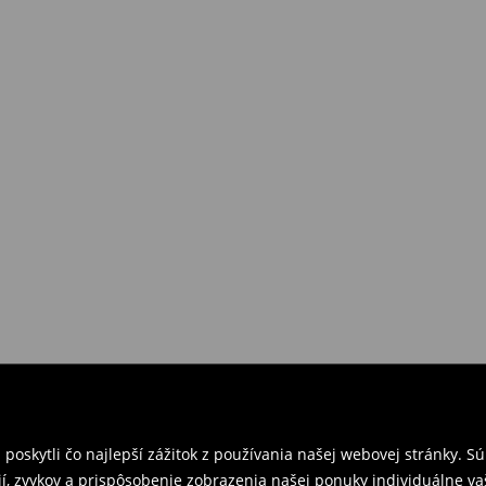
požiadavkám alebo predstavám
a
venskej Republiky. Prineste si s
ebo potvrdenie objednávky.
e nám tovar naspäť.
ných predajniach. Prosím,
oskytli čo najlepší zážitok z používania našej webovej stránky. S
í, zvykov a prispôsobenie zobrazenia našej ponuky individuálne va