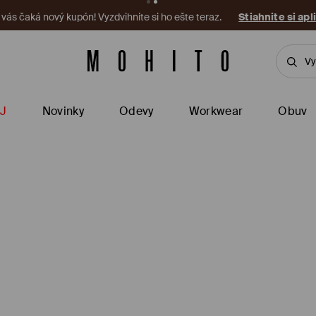
a vás čaká nový kupón! Vyzdvihnite si ho ešte teraz.
Stiahnite si apl
J
Novinky
Odevy
Workwear
Obuv