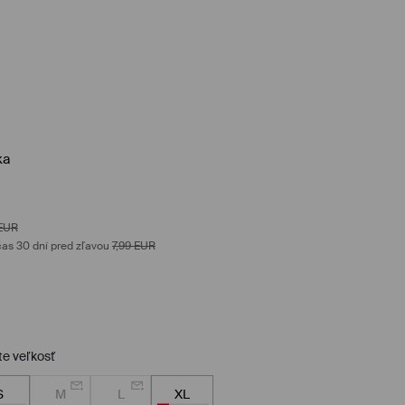
ka
EUR
as 30 dní pred zľavou
7,99
EUR
te veľkosť
S
M
L
XL