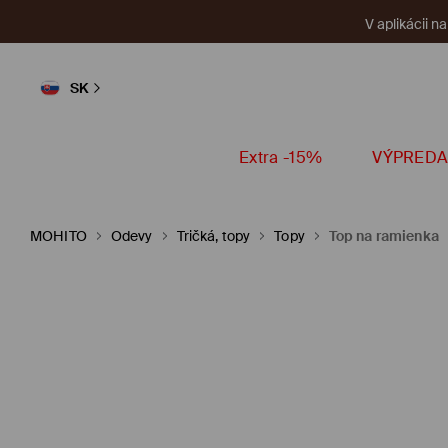
V aplikácii n
SK
Extra -15%
VÝPREDA
MOHITO
Odevy
Tričká, topy
Topy
Top na ramienka