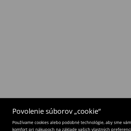
Zásada vrátenia tovaru
Ak objednané výrobky nezodpovedajú Vašim 
môžete ich vrátiť do 30 dní od dátumu dodani
- na ktoromkoľvek obchode MOHITO v rámci Slo
tovarom aj doklad o jeho zakúpení/ faktúru, al
- vyplňte on-line formulár na vrátenie a pošlit
Plavky a pyžamá nie je možné vrátiť v kamen
použite online formulár na vrátenie tovaru.
⟶
Vrátenie a výmena
Povolenie súborov „cookie“
Používame cookies alebo podobné technológie, aby sme vám p
komfort pri nákupoch na základe vašich vlastných preferenci