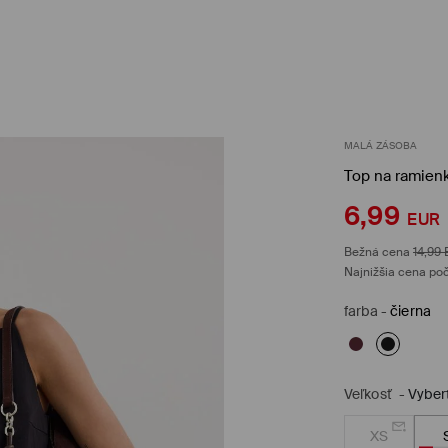
MALÁ ZÁSOBA
Top na ramien
6,99
EUR
Bežná cena
14,99
Najnižšia cena poč
farba
-
čierna
Veľkosť
-
Vyber
XS