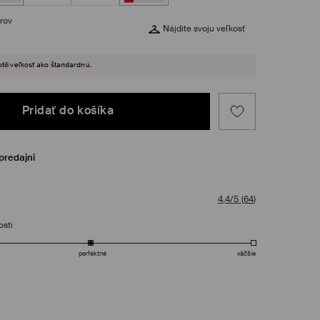
rov
Nájdite svoju veľkosť
tili veľkosť ako štandardnú.
Pridať do košíka
predajni
4,4/5
(
64
)
osti
perfektné
väčšie