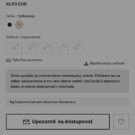
10,99
EUR
farba
-
tyrkysová
Veľkosť
(vypredané)
XS
S
M
L
XL
Tabuľka rozmerov
Nájdite svoju veľkosť
Tento produkt je momentálne nedostupný online. Prihláste sa na
odber upozornenia a my vám dáme vedieť, keď bude k dispozícii,
alebo si overte dostupnosť v obchode.
Tip
Zákazníci hodnotili veľkosť ako štandardnú.
Upozorniť na dostupnosť