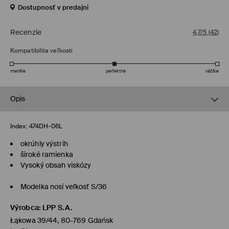
Dostupnosť v predajni
Recenzie
4,7/5
(
42
)
Kompatibilita veľkosti
menšie
perfektné
väčšie
Opis
Index:
474DH-06L
okrúhly výstrih
široké ramienka
Vysoký obsah viskózy
Modelka nosí veľkosť S/36
Výrobca
:
LPP S.A.
Łąkowa 39/44, 80-769 Gdańsk