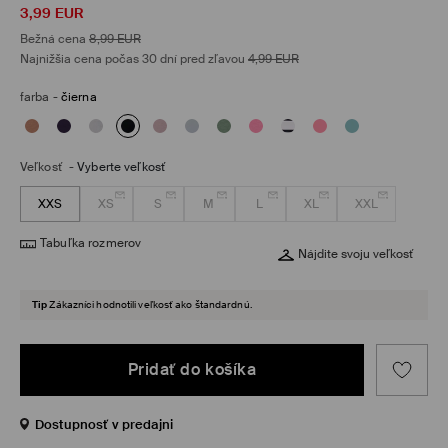
3,99
EUR
Bežná cena
8,99
EUR
Najnižšia cena počas 30 dní pred zľavou
4,99
EUR
farba
-
čierna
Veľkosť
-
Vyberte veľkosť
XXS
XS
S
M
L
XL
XXL
Tabuľka rozmerov
Nájdite svoju veľkosť
Tip
Zákazníci hodnotili veľkosť ako štandardnú.
Pridať do košíka
Dostupnosť v predajni