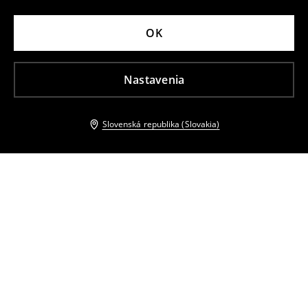
OK
Nastavenia
Slovenská republika (Slovakia)
Ostatní zákazníci si tiež vybrali