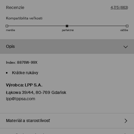
Recenzie
4,7/5
(
663
)
Kompatibilita veľkosti
menšie
perfektné
väčšie
Opis
Index:
8876W-99X
Krátke rukávy
Výrobca
:
LPP S.A.
Łąkowa 39/44, 80-769 Gdańsk
lpp@lppsa.com
Materiál a starostlivosť