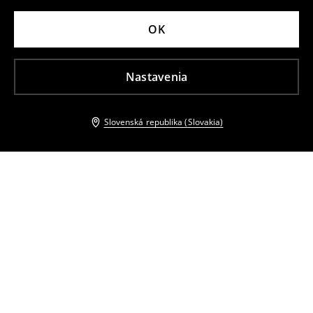
OK
Nastavenia
Slovenská republika (Slovakia)
Ostatní zákazníci si tiež vybrali