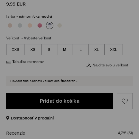
9,99
EUR
farba
-
námornícka modrá
Veľkosť
-
Vyberte veľkosť
XXS
XS
S
M
L
XL
XXL
Tabuľka rozmerov
Nájdite svoju veľkosť
Tip
Zákazníci hodnotili veľkosť ako štandardnú.
Pridať do košíka
Dostupnosť v predajni
Recenzie
4,7/5
(
51
)