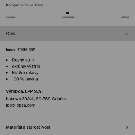
Kompatibilita veľkosti
menšie
perfektné
väčšie
Opis
Index:
411KH-59P
Rovný strih
okrúhly výstrih
Krátke rukávy
100 % bavlna
Výrobca
:
LPP S.A.
Łąkowa 39/44, 80-769 Gdańsk
lpp@lppsa.com
Materiál a starostlivosť