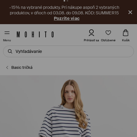
V aplikácii na vás čaká nový kupón! Vyzdvihnite si ho ešte
teraz.
Stiahnite si aplikáciu
Obľúbené
Prihlásiť sa
Košík
Menu
Basic tričká