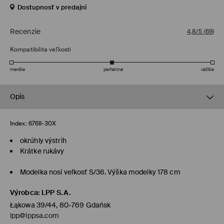
Dostupnosť v predajni
Recenzie
4,8/5
(
69
)
Kompatibilita veľkosti
menšie
perfektné
väčšie
Opis
Index:
676II-30X
okrúhly výstrih
Krátke rukávy
Modelka nosí veľkosť S/36. Výška modelky 178 cm
Výrobca
:
LPP S.A.
Łąkowa 39/44, 80-769 Gdańsk
lpp@lppsa.com