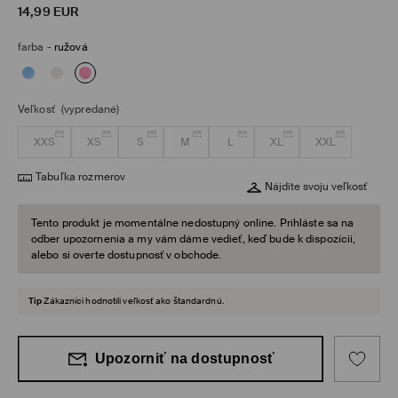
14,99
EUR
farba
-
ružová
Veľkosť
(vypredané)
XXS
XS
S
M
L
XL
XXL
Tabuľka rozmerov
Nájdite svoju veľkosť
Tento produkt je momentálne nedostupný online. Prihláste sa na
odber upozornenia a my vám dáme vedieť, keď bude k dispozícii,
alebo si overte dostupnosť v obchode.
Tip
Zákazníci hodnotili veľkosť ako štandardnú.
Upozorniť na dostupnosť