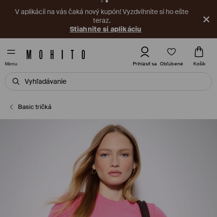
V aplikácii na vás čaká nový kupón! Vyzdvihnite si ho ešte
teraz.
Stiahnite si aplikáciu
Obľúbené
Prihlásiť sa
Košík
Menu
Basic tričká