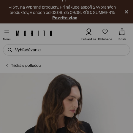
V aplikácii na vás čaká nový kupón! Vyzdvihnite si ho ešte
teraz.
Stiahnite si aplikáciu
Obľúbené
Prihlásiť sa
Košík
Menu
Tričká s potlačou