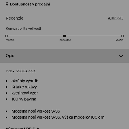
Dostupnosť v predajni
Recenzie
4,9/5
(
23
)
Kompatibilita veľkosti
menšie
perfektné
väčšie
Opis
Index:
298GA-99X
okrúhly výstrih
Krátke rukávy
kvetinový vzor
100 % bavlna
Modelka nosí veľkosť S/36
Modelka nosí veľkosť S/36. Výška modelky 180 cm