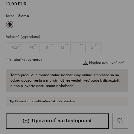
10,99
EUR
farba
-
čierna
Veľkosť
(vypredané)
XXS
XS
S
M
L
XL
Tabuľka rozmerov
Nájdite svoju veľkosť
Tento produkt je momentálne nedostupný online. Prihláste sa na
odber upozornenia a my vám dáme vedieť, keď bude k dispozícii,
alebo si overte dostupnosť v obchode.
Tip
Zákazníci hodnotili veľkosť ako štandardnú.
Upozorniť na dostupnosť