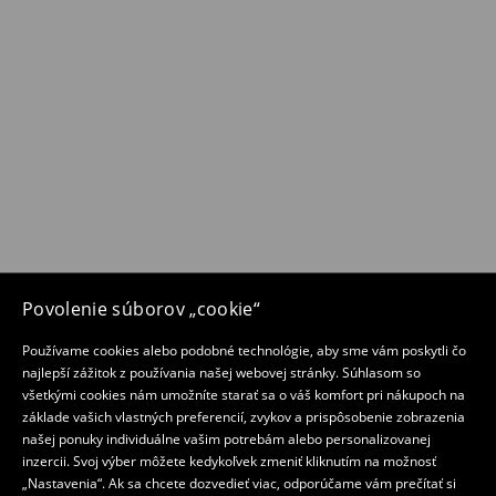
Povolenie súborov „cookie“
Používame cookies alebo podobné technológie, aby sme vám poskytli čo
najlepší zážitok z používania našej webovej stránky. Súhlasom so
všetkými cookies nám umožníte starať sa o váš komfort pri nákupoch na
základe vašich vlastných preferencií, zvykov a prispôsobenie zobrazenia
našej ponuky individuálne vašim potrebám alebo personalizovanej
inzercii. Svoj výber môžete kedykoľvek zmeniť kliknutím na možnosť
„Nastavenia“. Ak sa chcete dozvedieť viac, odporúčame vám prečítať si