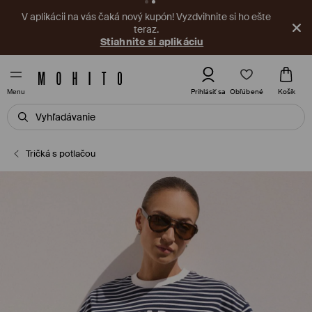
V aplikácii na vás čaká nový kupón! Vyzdvihnite si ho ešte
teraz.
Stiahnite si aplikáciu
Obľúbené
Prihlásiť sa
Košík
Menu
Tričká s potlačou