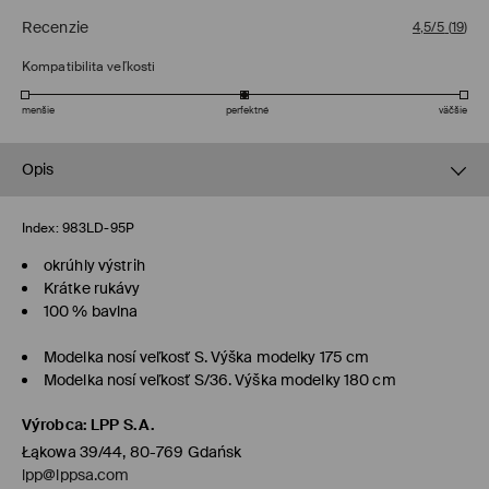
Recenzie
4,5/5
(
19
)
Kompatibilita veľkosti
menšie
perfektné
väčšie
Opis
Index:
983LD-95P
okrúhly výstrih
Krátke rukávy
100 % bavlna
Modelka nosí veľkosť S. Výška modelky 175 cm
Modelka nosí veľkosť S/36. Výška modelky 180 cm
Výrobca
:
LPP S.A.
Łąkowa 39/44, 80-769 Gdańsk
lpp@lppsa.com