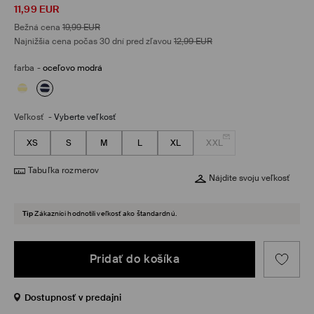
11,99
EUR
Bežná cena
19,99
EUR
Najnižšia cena počas 30 dní pred zľavou
12,99
EUR
farba
-
oceľovo modrá
Veľkosť
-
Vyberte veľkosť
XS
S
M
L
XL
XXL
Tabuľka rozmerov
Nájdite svoju veľkosť
Tip
Zákazníci hodnotili veľkosť ako štandardnú.
Pridať do košíka
Dostupnosť v predajni