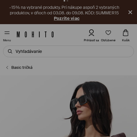
V aplikácii na vás čaká nový kupón! Vyzdvihnite si ho ešte
teraz.
Stiahnite si aplikáciu
Obľúbené
Prihlásiť sa
Košík
Menu
Basic tričká