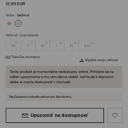
12,99
EUR
farba
-
béžová
Veľkosť
(vypredané)
XS
S
M
L
XL
XXL
Tabuľka rozmerov
Nájdite svoju veľkosť
Tento produkt je momentálne nedostupný online. Prihláste sa na
odber upozornenia a my vám dáme vedieť, keď bude k dispozícii,
alebo si overte dostupnosť v obchode.
Tip
Zákazníci hodnotili veľkosť ako štandardnú.
Upozorniť na dostupnosť