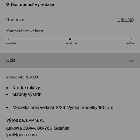
Dostupnosť v predajni
Recenzie
4,6/5
(
47
)
Kompatibilita veľkosti
menšie
perfektné
väčšie
Opis
Index:
643HE-02X
Krátke rukávy
okrúhly výstrih
Modelka nosí veľkosť S/36. Výška modelky 180 cm
Výrobca
:
LPP S.A.
Łąkowa 39/44, 80-769 Gdańsk
lpp@lppsa.com