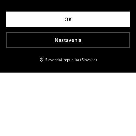
OK
Nastavenia
Slovenská republika (Slovakia)
Ostatní zákazníci si tiež vybrali