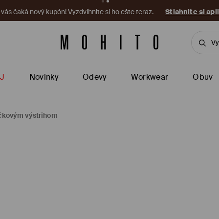
a vás čaká nový kupón! Vyzdvihnite si ho ešte teraz.
Stiahnite si apl
J
Novinky
Odevy
Workwear
Obuv
éčkovým výstrihom