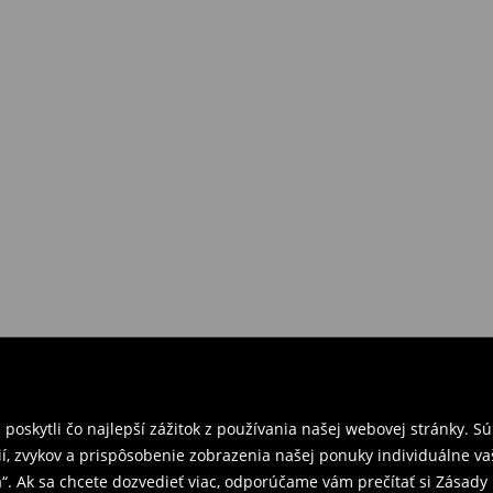
požiadavkám alebo predstavám
a
venskej Republiky. Prineste si s
ebo potvrdenie objednávky.
e nám tovar naspäť.
ných predajniach. Prosím,
oskytli čo najlepší zážitok z používania našej webovej stránky. S
í, zvykov a prispôsobenie zobrazenia našej ponuky individuálne va
“. Ak sa chcete dozvedieť viac, odporúčame vám prečítať si Zásad