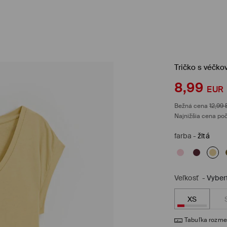
Tričko s véčko
8,99
EUR
Bežná cena
12,99
Najnižšia cena poč
farba
-
žltá
Veľkosť
-
Vyber
XS
Tabuľka rozme