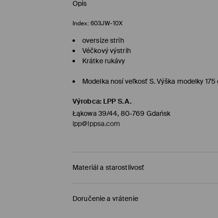
Opis
Index:
603JW-10X
oversize strih
Véčkový výstrih
Krátke rukávy
Modelka nosí veľkosť S. Výška modelky 175
Výrobca
:
LPP S.A.
Łąkowa 39/44, 80-769 Gdańsk
lpp@lppsa.com
Materiál a starostlivosť
PRVÝ MATERIÁL
:
60% BAVLNA, 40% MODAL
Doručenie a vrátenie
VÝROBOK SA NESMIE BIELIŤ