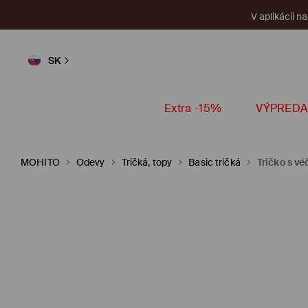
V aplikácii n
SK
Extra -15%
VÝPREDA
MOHITO
Odevy
Tričká, topy
Basic tričká
Tričko s v