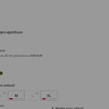
vým výstrihom
EUR
as 30 dní pred zľavou
9,99
EUR
te veľkosť
S
M
L
XL
rov
Nájdite svoju veľkosť