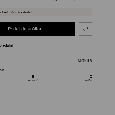
tili veľkosť ako štandardnú.
Pridať do košíka
predajni
4,6/5
(
187
)
osti
perfektné
väčšie