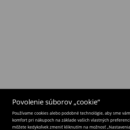
Zásada vrátenia tovaru
Ak objednané výrobky nezodpovedajú Vašim 
môžete ich vrátiť do 30 dní od dátumu dodani
- na ktoromkoľvek obchode MOHITO v rámci Slo
tovarom aj doklad o jeho zakúpení/ faktúru, al
- vyplňte on-line formulár na vrátenie a pošlit
Plavky a pyžamá nie je možné vrátiť v kamen
použite online formulár na vrátenie tovaru.
⟶
Vrátenie a výmena
Povolenie súborov „cookie“
Používame cookies alebo podobné technológie, aby sme vám p
komfort pri nákupoch na základe vašich vlastných preferenci
môžete kedykoľvek zmeniť kliknutím na možnosť „Nastavenia