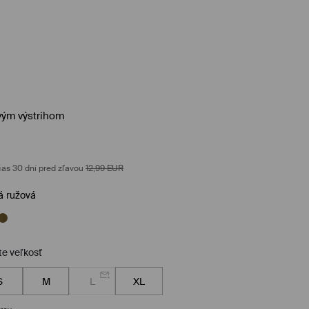
vým výstrihom
as 30 dní pred zľavou
12,99
EUR
á ružová
te veľkosť
S
M
L
XL