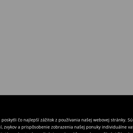
požiadavkám alebo predstavám
a
venskej Republiky. Prineste si s
ebo potvrdenie objednávky.
e nám tovar naspäť.
ných predajniach. Prosím,
oskytli čo najlepší zážitok z používania našej webovej stránky. S
í, zvykov a prispôsobenie zobrazenia našej ponuky individuálne va