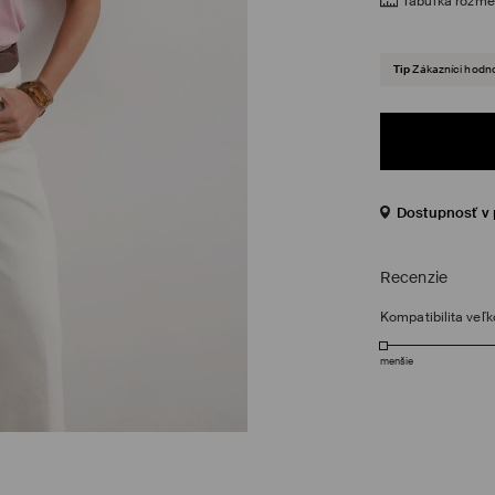
Tabuľka rozme
Tip
Zákazníci hodno
Dostupnosť v 
Recenzie
Kompatibilita veľk
menšie