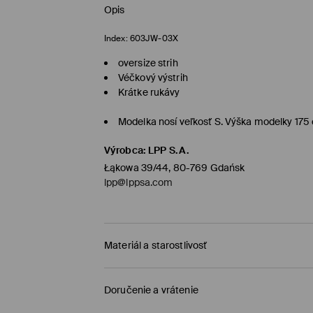
Opis
Index:
603JW-03X
oversize strih
Véčkový výstrih
Krátke rukávy
Modelka nosí veľkosť S. Výška modelky 175
Výrobca
:
LPP S.A.
Łąkowa 39/44, 80-769 Gdańsk
lpp@lppsa.com
Materiál a starostlivosť
PRVÝ MATERIÁL
:
60% BAVLNA, 40% MODAL
Doručenie a vrátenie