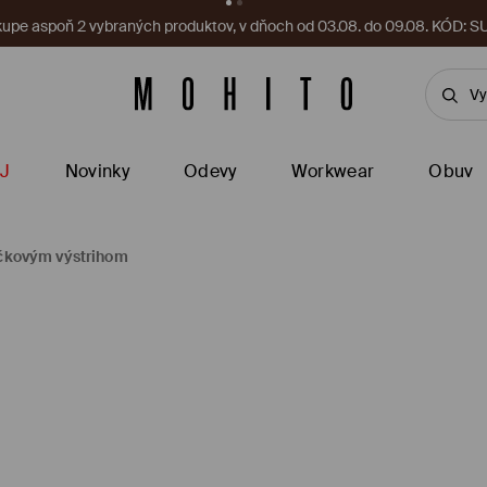
vnené produkty. Pri nákupe nad 40 EUR, 03.08–09.08.
Stiahnite si
J
Novinky
Odevy
Workwear
Obuv
éčkovým výstrihom