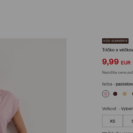
KÓD: SUMMER15
Tričko s véčko
9,99
EUR
Najnižšia cena poč
farba
-
pastelov
Veľkosť
-
Vyber
XS