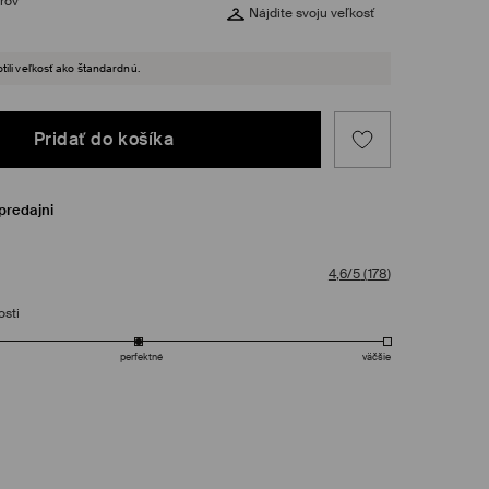
rov
Nájdite svoju veľkosť
tili veľkosť ako štandardnú.
Pridať do košíka
predajni
4,6/5
(
178
)
osti
perfektné
väčšie