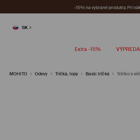
–4 EUR na nezľa
SK
Extra -15%
VÝPREDA
MOHITO
Odevy
Tričká, topy
Basic tričká
Tričko s v