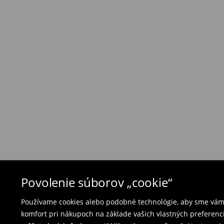
Zásada vrátenia tovaru
Ak objednané výrobky nezodpovedajú Vašim 
môžete ich vrátiť do 30 dní od dátumu dodani
- na ktoromkoľvek obchode MOHITO v rámci Slo
tovarom aj doklad o jeho zakúpení/ faktúru, al
- vyplňte on-line formulár na vrátenie a pošlit
Plavky a pyžamá nie je možné vrátiť v kamen
použite online formulár na vrátenie tovaru.
⟶
Vrátenie a výmena
Povolenie súborov „cookie“
Používame cookies alebo podobné technológie, aby sme vám p
komfort pri nákupoch na základe vašich vlastných preferenci