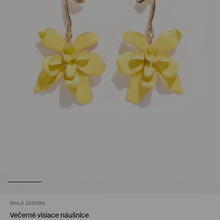
MALÁ ZÁSOBA
Večerné visiace náušnice