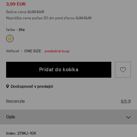
3,99
EUR
Bežná cena
12,99
EUR
Najnižšia cena počas 30 dní pred zľavou
5,99
EUR
farba
-
žltá
Veľkosť
-
ONE SIZE
posledné kusy
Pridať do košíka
Dostupnosť v predajni
Recenzie
5/5
(
1
)
Opis
Index:
279KJ-10X