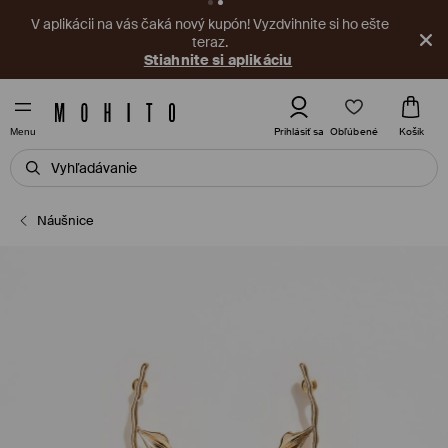
V aplikácii na vás čaká nový kupón! Vyzdvihnite si ho ešte
teraz.
Stiahnite si aplikáciu
Obľúbené
Prihlásiť sa
Košík
Menu
Náušnice