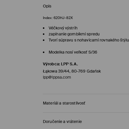
Opis
Index:
620HJ-82X
Véčkový výstrih
zapínanie gombíkmi spredu
Tvorí súpravu s nohavicami rovnakého štýl
Modelka nosí veľkosť S/36
Výrobca
:
LPP S.A.
Łąkowa 39/44, 80-769 Gdańsk
lpp@lppsa.com
Materiál a starostlivosť
PRVÝ MATERIÁL
:
98% BAVLNA, 2% ELASTAN
Doručenie a vrátenie
PRVÁ PODŠÍVKA
:
55% POLYESTER, 45% VISKÓZA