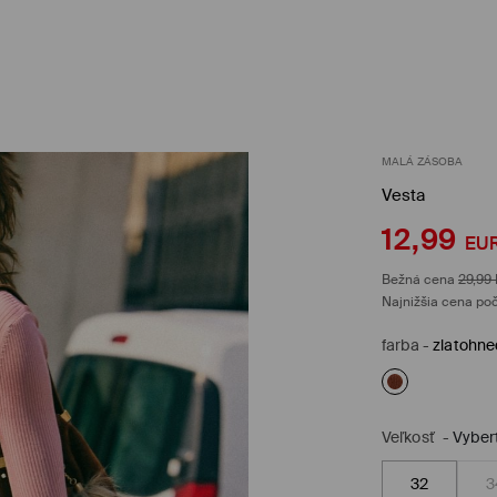
MALÁ ZÁSOBA
Vesta
12,99
EU
Bežná cena
29,99
Najnižšia cena poč
farba
-
zlatohn
Veľkosť
-
Vyber
32
3