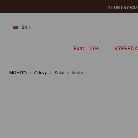
–4 EUR na nezľa
SK
Extra -15%
VÝPREDA
MOHITO
Odevy
Saká
Vesta