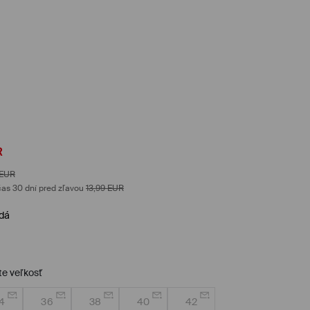
R
EUR
as 30 dní pred zľavou
13,99
EUR
edá
te veľkosť
4
36
38
40
42