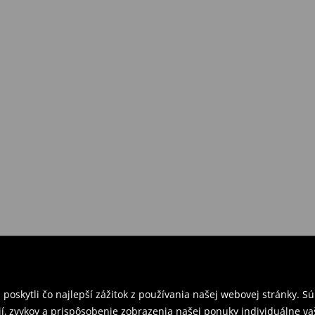
požiadavkám alebo predstavám
a
venskej Republiky. Prineste si s
ebo potvrdenie objednávky.
e nám tovar naspäť.
ných predajniach. Prosím,
oskytli čo najlepší zážitok z používania našej webovej stránky. S
í, zvykov a prispôsobenie zobrazenia našej ponuky individuálne va