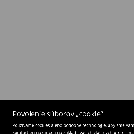
Zásada vrátenia tovaru
Ak objednané výrobky nezodpovedajú Vašim 
môžete ich vrátiť do 30 dní od dátumu dodani
- na ktoromkoľvek obchode MOHITO v rámci Slo
tovarom aj doklad o jeho zakúpení/ faktúru, al
- vyplňte on-line formulár na vrátenie a pošlit
Plavky a pyžamá nie je možné vrátiť v kamen
použite online formulár na vrátenie tovaru.
⟶
Vrátenie a výmena
Povolenie súborov „cookie“
Používame cookies alebo podobné technológie, aby sme vám p
komfort pri nákupoch na základe vašich vlastných preferenci