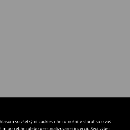
úhlasom so všetkými cookies nám umožníte starať sa o váš
šim potrebám alebo personalizovanej inzercii. Svoj výber