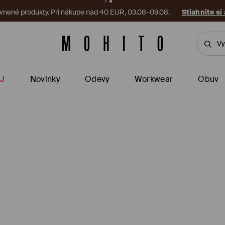
vnené produkty. Pri nákupe nad 40 EUR, 03.08–09.08.
Stiahnite si
J
Novinky
Odevy
Workwear
Obuv