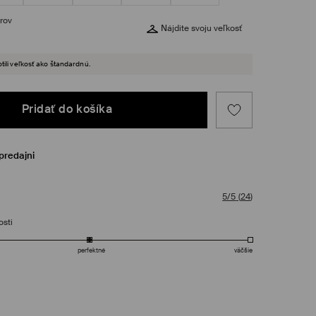
rov
Nájdite svoju veľkosť
tili veľkosť ako štandardnú.
Pridať do košíka
predajni
5/5
(
24
)
osti
perfektné
väčšie