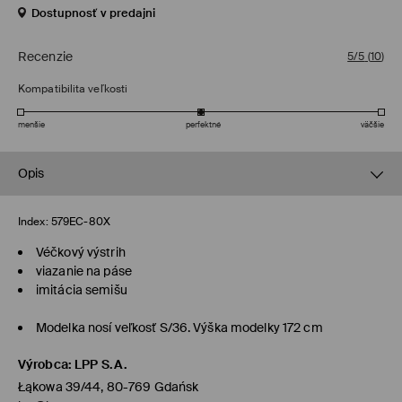
Dostupnosť v predajni
Recenzie
5/5
(
10
)
Kompatibilita veľkosti
menšie
perfektné
väčšie
Opis
Index:
579EC-80X
Véčkový výstrih
viazanie na páse
imitácia semišu
Modelka nosí veľkosť S/36. Výška modelky 172 cm
Výrobca
:
LPP S.A.
Łąkowa 39/44, 80-769 Gdańsk