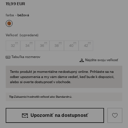
19,99
EUR
farba
-
béžová
Veľkosť
(vypredané)
32
34
36
38
40
42
Tabuľka rozmerov
Nájdite svoju veľkosť
Tento produkt je momentálne nedostupný online. Prihláste sa na
odber upozornenia a my vám dáme vedieť, keď bude k dispozícii,
alebo si overte dostupnosť v obchode.
Tip
Zákazníci hodnotili veľkosť ako štandardnú.
Upozorniť na dostupnosť