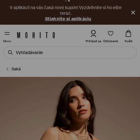
V aplikácii na vás čaká nový kupón! Vyzdvihnite si ho ešte
teraz.
Stiahnite si aplikáciu
Obľúbené
Prihlásiť sa
Košík
Menu
Saká