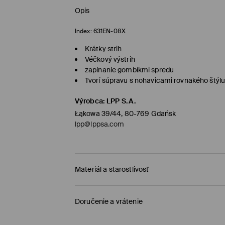
Opis
Index:
631EN-08X
Krátky strih
Véčkový výstrih
zapínanie gombíkmi spredu
Tvorí súpravu s nohavicami rovnakého štýl
Výrobca
:
LPP S.A.
Łąkowa 39/44, 80-769 Gdańsk
lpp@lppsa.com
Materiál a starostlivosť
PRVÝ MATERIÁL
:
75% POLYESTER, 17% VISKÓZA, 
Doručenie a vrátenie
PRVÁ PODŠÍVKA
:
100% POLYESTER
Zásada dodania