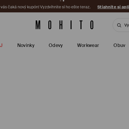
a vás čaká nový kupón! Vyzdvihnite si ho ešte teraz.
Stiahnite si apl
J
Novinky
Odevy
Workwear
Obuv