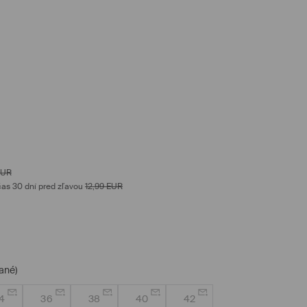
EUR
as 30 dní pred zľavou
12,99
EUR
ané)
4
36
38
40
42