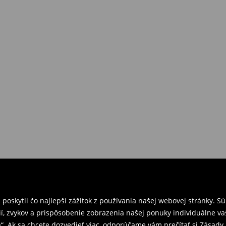
požiadavkám alebo predstavám
a
venskej Republiky. Prineste si s
ebo potvrdenie objednávky.
e nám tovar naspäť.
ných predajniach. Prosím,
oskytli čo najlepší zážitok z používania našej webovej stránky. S
í, zvykov a prispôsobenie zobrazenia našej ponuky individuálne va
“. Ak sa chcete dozvedieť viac, odporúčame vám prečítať si Zásad