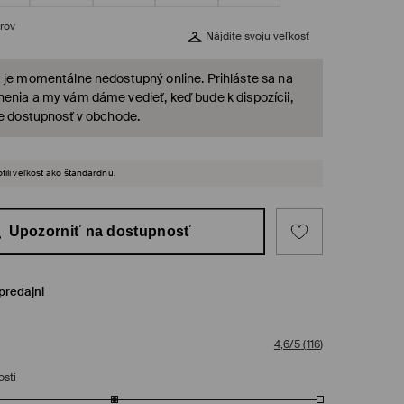
rov
Nájdite svoju veľkosť
 je momentálne nedostupný online. Prihláste sa na
enia a my vám dáme vedieť, keď bude k dispozícii,
te dostupnosť v obchode.
tili veľkosť ako štandardnú.
Upozorniť na dostupnosť
predajni
4,6/5
(
116
)
osti