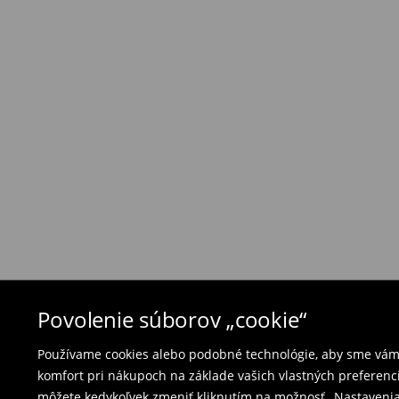
Zásada vrátenia tovaru
Ak objednané výrobky nezodpovedajú Vašim 
môžete ich vrátiť do 30 dní od dátumu dodani
- na ktoromkoľvek obchode MOHITO v rámci Slo
tovarom aj doklad o jeho zakúpení/ faktúru, al
- vyplňte on-line formulár na vrátenie a pošlit
Plavky a pyžamá nie je možné vrátiť v kamen
použite online formulár na vrátenie tovaru.
⟶
Vrátenie a výmena
Povolenie súborov „cookie“
Používame cookies alebo podobné technológie, aby sme vám p
komfort pri nákupoch na základe vašich vlastných preferenci
môžete kedykoľvek zmeniť kliknutím na možnosť „Nastavenia