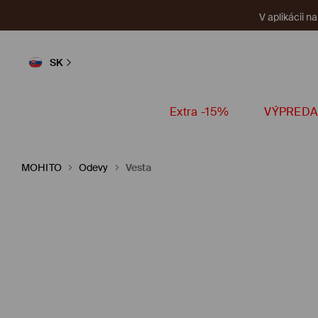
V aplikácii n
SK
Extra -15%
VÝPREDA
MOHITO
Odevy
Vesta