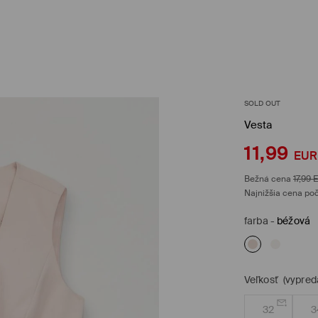
SOLD OUT
Vesta
11,99
EUR
Bežná cena
17,99
Najnižšia cena poč
farba
-
béžová
Veľkosť
(vypred
32
3