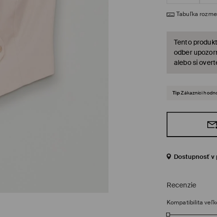
Tabuľka rozme
Tento produkt
odber upozorn
alebo si over
Tip
Zákazníci hodno
Dostupnosť v 
Recenzie
Kompatibilita veľk