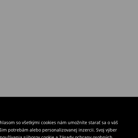
úhlasom so všetkými cookies nám umožníte starať sa o váš
šim potrebám alebo personalizovanej inzercii. Svoj výber
y používania súborov cookie a Zásady ochrany osobných