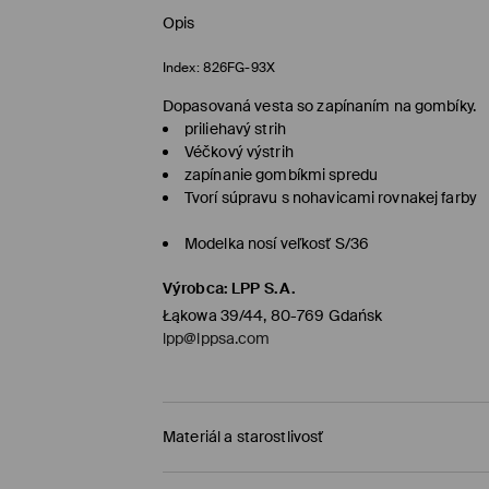
Opis
Index:
826FG-93X
Dopasovaná vesta so zapínaním na gombíky.
priliehavý strih
Véčkový výstrih
zapínanie gombíkmi spredu
Tvorí súpravu s nohavicami rovnakej farby
Modelka nosí veľkosť S/36
Výrobca
:
LPP S.A.
Łąkowa 39/44, 80-769 Gdańsk
lpp@lppsa.com
Materiál a starostlivosť