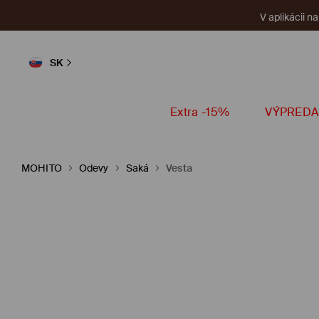
V aplikácii n
SK
Extra -15%
VÝPREDA
MOHITO
Odevy
Saká
Vesta