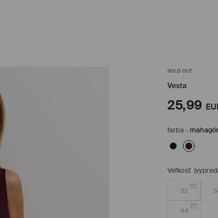
SOLD OUT
Vesta
25,99
EU
farba
-
mahagó
Veľkosť
(vypred
32
3
44