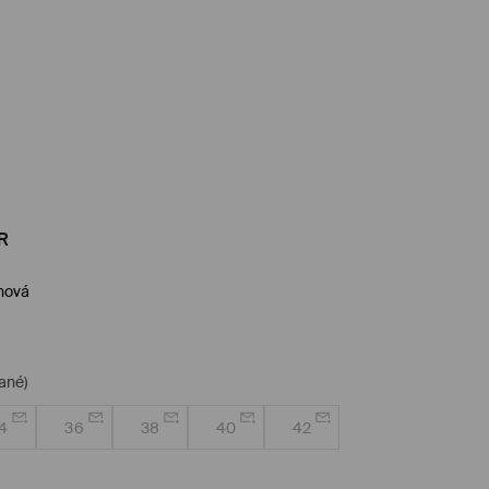
R
nová
ané)
4
36
38
40
42