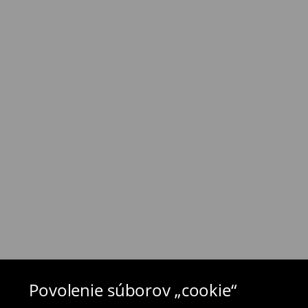
⟶
Náklady na dopravu a dodacia doba
Zásada vrátenia tovaru
Ak objednané výrobky nezodpovedajú Vašim 
môžete ich vrátiť do 30 dní od dátumu dodani
- na ktoromkoľvek obchode MOHITO v rámci Slo
tovarom aj doklad o jeho zakúpení/ faktúru, al
- vyplňte on-line formulár na vrátenie a pošlit
Plavky a pyžamá nie je možné vrátiť v kamen
použite online formulár na vrátenie tovaru.
⟶
Vrátenie a výmena
Povolenie súborov „cookie“