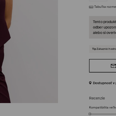
Tabuľka rozme
Tento produkt
odber upozorn
alebo si over
Tip
Zákazníci hodno
Dostupnosť v 
Recenzie
Kompatibilita veľk