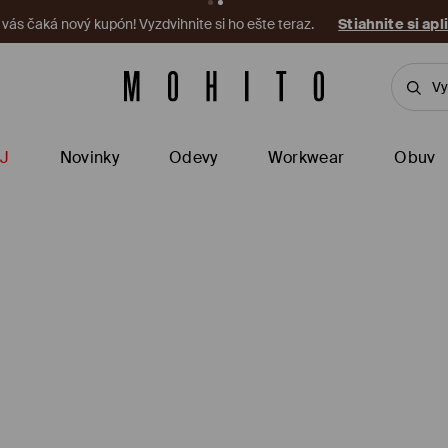
a vás čaká nový kupón! Vyzdvihnite si ho ešte teraz.
Stiahnite si apl
J
Novinky
Odevy
Workwear
Obuv