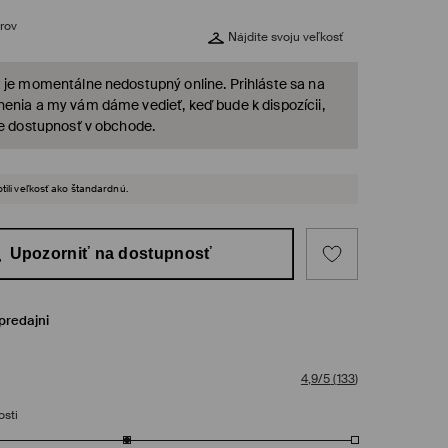
rov
Nájdite svoju veľkosť
 je momentálne nedostupný online. Prihláste sa na
enia a my vám dáme vedieť, keď bude k dispozícii,
te dostupnosť v obchode.
tili veľkosť ako štandardnú.
Upozorniť na dostupnosť
predajni
4,9/5
(
133
)
osti