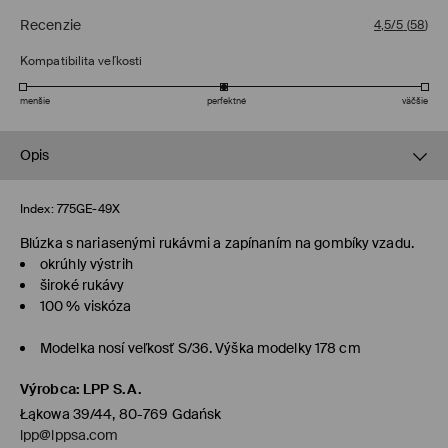
Recenzie
4,5/5
(
58
)
Kompatibilita veľkosti
menšie
perfektné
väčšie
Opis
Index:
775GE-49X
Blúzka s nariasenými rukávmi a zapínaním na gombíky vzadu.
okrúhly výstrih
široké rukávy
100 % viskóza
Modelka nosí veľkosť S/36. Výška modelky 178 cm
Výrobca
:
LPP S.A.
Łąkowa 39/44, 80-769 Gdańsk
lpp@lppsa.com