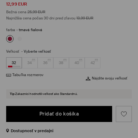
12,99
EUR
Bežná cena
25,99
EUR
Najnižšia cena počas 30 dní pred zľavou
13,99
EUR
farba
-
tmavá fialová
Veľkosť
-
Vyberte veľkosť
32
34
36
38
40
42
Tabuľka rozmerov
Nájdite svoju veľkosť
Tip
Zákazníci hodnotili veľkosť ako štandardnú.
Pridať do košíka
Dostupnosť v predajni