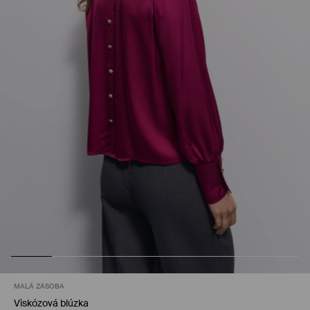
MALÁ ZÁSOBA
Viskózová blúzka