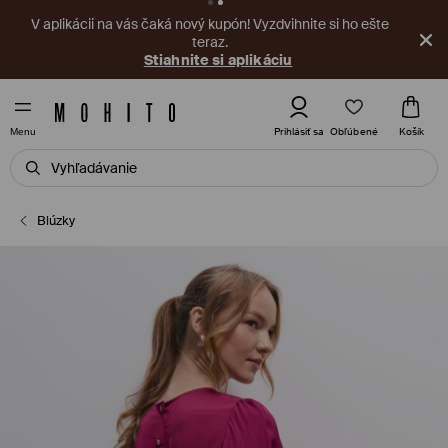
V aplikácii na vás čaká nový kupón! Vyzdvihnite si ho ešte
teraz.
Stiahnite si aplikáciu
Obľúbené
Prihlásiť sa
Košík
Menu
Blúzky