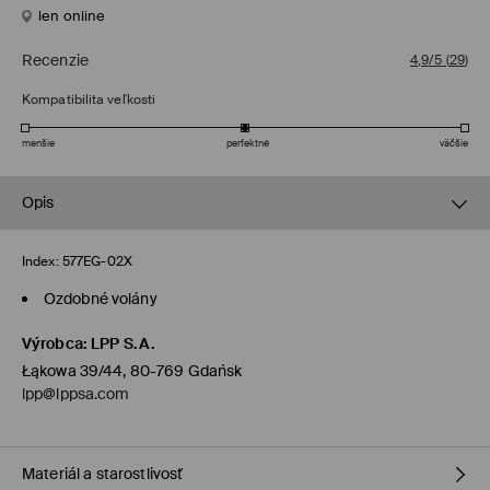
len online
Recenzie
4,9/5
(
29
)
Kompatibilita veľkosti
menšie
perfektné
väčšie
Opis
Index:
577EG-02X
Ozdobné volány
Výrobca
:
LPP S.A.
Łąkowa 39/44, 80-769 Gdańsk
lpp@lppsa.com
Materiál a starostlivosť