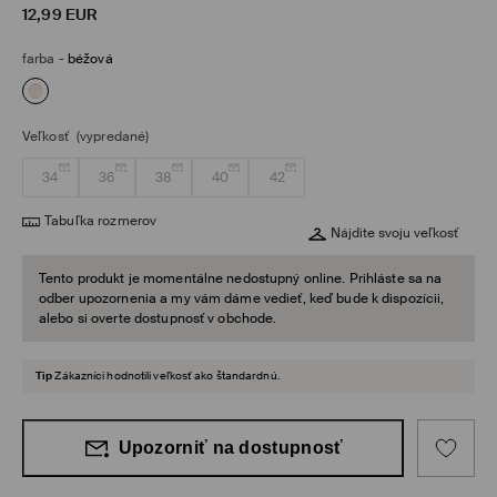
12,99
EUR
farba
-
béžová
Veľkosť
(vypredané)
34
36
38
40
42
Tabuľka rozmerov
Nájdite svoju veľkosť
Tento produkt je momentálne nedostupný online. Prihláste sa na
odber upozornenia a my vám dáme vedieť, keď bude k dispozícii,
alebo si overte dostupnosť v obchode.
Tip
Zákazníci hodnotili veľkosť ako štandardnú.
Upozorniť na dostupnosť