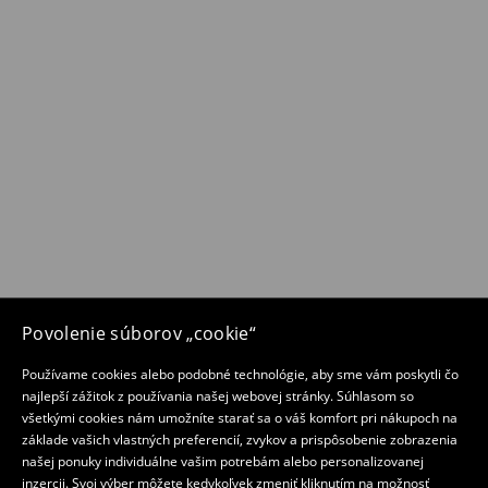
Povolenie súborov „cookie“
Používame cookies alebo podobné technológie, aby sme vám poskytli čo
najlepší zážitok z používania našej webovej stránky. Súhlasom so
všetkými cookies nám umožníte starať sa o váš komfort pri nákupoch na
základe vašich vlastných preferencií, zvykov a prispôsobenie zobrazenia
našej ponuky individuálne vašim potrebám alebo personalizovanej
inzercii. Svoj výber môžete kedykoľvek zmeniť kliknutím na možnosť