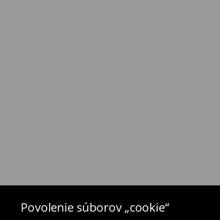
⟶
Náklady na dopravu a dodacia doba
Zásada vrátenia tovaru
Ak objednané výrobky nezodpovedajú Vašim 
môžete ich vrátiť do 30 dní od dátumu dodani
- na ktoromkoľvek obchode MOHITO v rámci Slo
tovarom aj doklad o jeho zakúpení/ faktúru, al
- vyplňte on-line formulár na vrátenie a pošlit
Plavky a pyžamá nie je možné vrátiť v kamen
použite online formulár na vrátenie tovaru.
⟶
Vrátenie a výmena
Povolenie súborov „cookie“