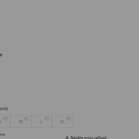
a
ané)
S
M
L
XL
rov
Nájdite svoju veľkosť