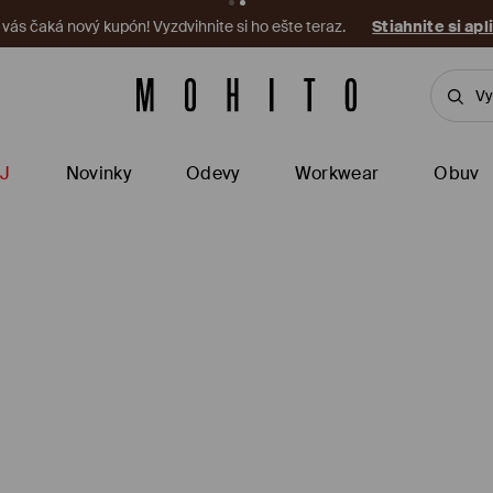
a vás čaká nový kupón! Vyzdvihnite si ho ešte teraz.
Stiahnite si apl
J
Novinky
Odevy
Workwear
Obuv