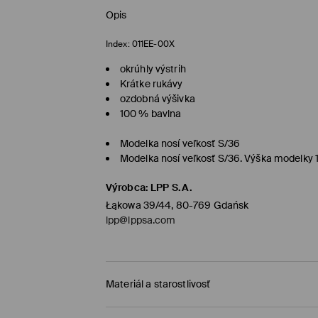
Opis
Index:
011EE-00X
okrúhly výstrih
Krátke rukávy
ozdobná výšivka
100 % bavlna
Modelka nosí veľkosť S/36
Modelka nosí veľkosť S/36. Výška modelky 
Výrobca
:
LPP S.A.
Łąkowa 39/44, 80-769 Gdańsk
lpp@lppsa.com
Materiál a starostlivosť