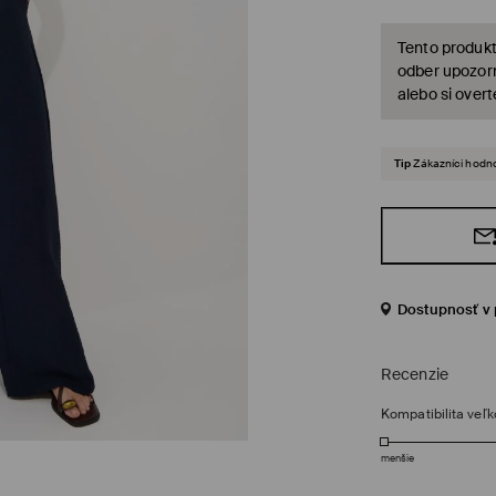
Tento produkt
odber upozorn
alebo si over
Tip
Zákazníci hodno
Dostupnosť v 
Recenzie
Kompatibilita veľk
menšie