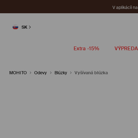
V aplikácii n
SK
Extra -15%
VÝPREDA
MOHITO
Odevy
Blúzky
Vyšívaná blúzka