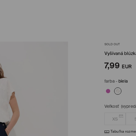
SOLD OUT
Vyšívaná blúzk
7,99
EUR
farba
-
biela
Veľkosť
(vypred
XS
Tabuľka rozme