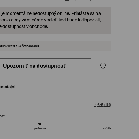
 je momentálne nedostupný online. Prihláste sa na
enia a my vám dáme vedieť, keď bude k dispozícii,
te dostupnosť v obchode.
tili veľkosť ako štandardnú.
Upozorniť na dostupnosť
predajni
4,6/5
(
114
)
osti
perfektné
väčšie