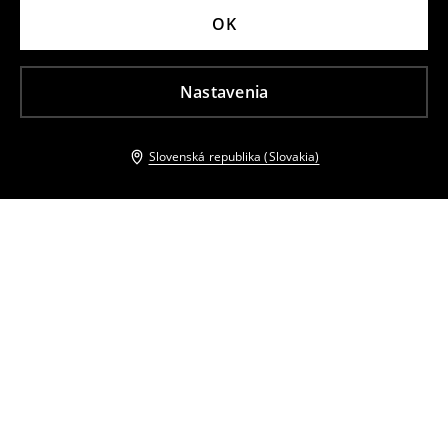
OK
Nastavenia
Slovenská republika (Slovakia)
Ostatní zákazníci si tiež vybrali
Vysoké čižmy na vysokom podpätku
Midi šaty s opaskom