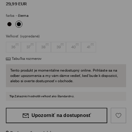
29,99
EUR
farba
-
čierna
Veľkosť
(vypredané)
36
37
38
39
40
41
Tabuľka rozmerov
Tento produkt je momentálne nedostupný online. Prihláste sa na
odber upozornenia a my vám dáme vedieť, keď bude k dispozícii,
alebo si overte dostupnosť v obchode.
Tip
Zákazníci hodnotili veľkosť ako štandardnú.
Upozorniť na dostupnosť