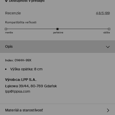
Dostupnosť v predajni
Recenzie
4,8/5
(
99
)
Kompatibilita veľkosti
menšie
perfektné
väčšie
Opis
Index:
014HH-99X
Výška opätka: 8 cm
Výrobca
:
LPP S.A.
Łąkowa 39/44, 80-769 Gdańsk
lpp@lppsa.com
Materiál a starostlivosť