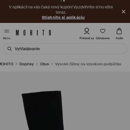
V aplikácii na vás čaká nový kupón! Vyzdvihnite si ho ešte
teraz.
Stiahnite si aplikáciu
Obľúbené
Prihlásiť sa
Košík
Menu
MOHITO
Doplnky
Obuv
Vysoké čižmy na vysokom podpätku