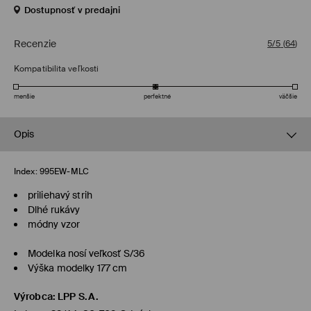
Dostupnosť v predajni
Recenzie
5/5
(
64
)
Kompatibilita veľkosti
menšie
perfektné
väčšie
Opis
Index:
995EW-MLC
priliehavý strih
Dlhé rukávy
módny vzor
Modelka nosí veľkosť S/36
Výška modelky 177 cm
Výrobca
:
LPP S.A.