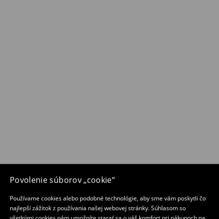
Povolenie súborov „cookie“
Používame cookies alebo podobné technológie, aby sme vám poskytli čo
najlepší zážitok z používania našej webovej stránky. Súhlasom so
všetkými cookies nám umožníte starať sa o váš komfort pri nákupoch na