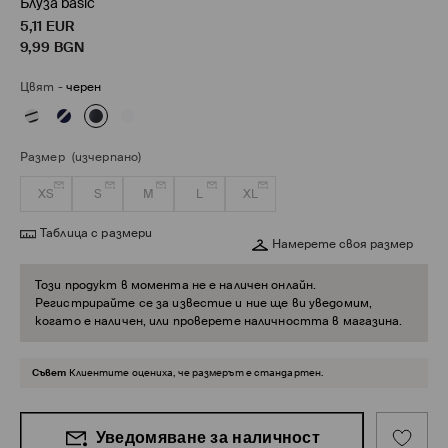
Блуза basic
5,11
EUR
9,99
BGN
Цвят
-
черен
Размер
(изчерпано)
XS
S
M
L
XL
Таблица с размери
Намерете своя размер
Този продукт в момента не е наличен онлайн.
Регистрирайте се за известие и ние ще ви уведомим,
когато е наличен, или проверете наличността в магазина.
Съвет
Клиентите оцениха, че размерът е стандартен.
Уведомяване за наличност