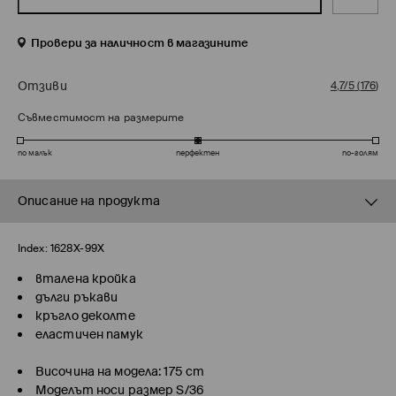
Провери за наличност в магазините
Отзиви
4,7/5
(
176
)
Съвместимост на размерите
по малък
перфектен
по-голям
Описание на продукта
Index:
1628X-99X
вталена кройка
дълги ръкави
кръгло деколте
еластичен памук
Височина на модела: 175 cm
Моделът носи размер S/36