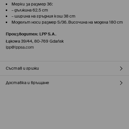
Мерки за размер 36:
– дължина 62.5 cm
– ширина на гръдния кош 38 cm
Моделът носи размер S/36. Височина на модела 180 cm
Производител
:
LPP S.A.
Łąkowa 39/44, 80-769 Gdańsk
lpp@lppsa.com
Състав и грижи
Доставка и връщане
Състав I
:
95% ПАМУК, 5% ЕЛАСТАН
ЗАБРАНЕНО Е ИЗБЕЛВАНЕТО
Политика на доставка
НЕ МОЖЕ ДА СЕ ИЗПОЛЗВА ЦЕНТРИФУГА
Доставка до стационарен магазин MOHITO
(5-9
ДА СЕ ГЛАДИ ПРИ МАКСИМАЛНА ТЕМП. 110 С - БЕЗ ПАРА
работни дни)
0,00 BGN / 0,00 EUR
ЗАБРАНЕНО ХИМИЧЕСКО ЧИСТЕНЕ