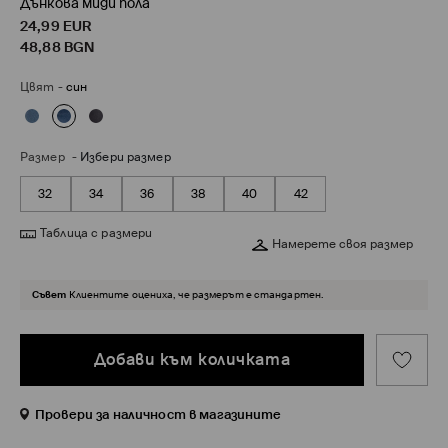
Дънкова миди пола
24,99
EUR
48,88
BGN
Цвят
-
син
Размер
-
Избери размер
32
34
36
38
40
42
Таблица с размери
Намерете своя размер
Съвет
Клиентите оцениха, че размерът е стандартен.
Добави към количката
Провери за наличност в магазините