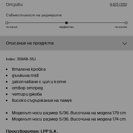
Отзиви
4,6/5
(
310
)
Съвместимост на размерите
по малък
перфектен
по-голям
Описание на продукта
Index:
359AB-55J
вталена кройка
дължина midi
закопчаване с цип и копче
отвор отпред
четири джоба
високо съдържание на памук
Моделът носи размер S/36. Височина на модела 179 cm
Моделът носи размер S/36. Височина на модела 174 cm
Производител
:
LPP S.A.