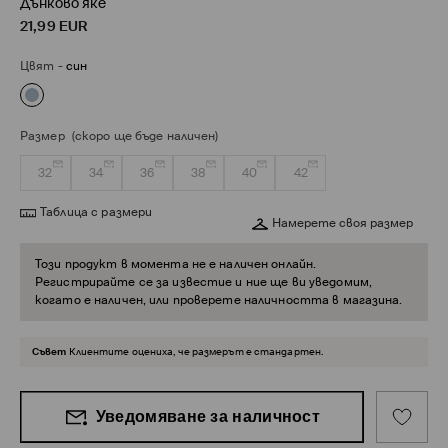
Дънково яке
21,99
EUR
Цвят
-
син
Размер
(скоро ще бъде наличен)
32
34
36
38
40
42
Таблица с размери
Намерете своя размер
Този продукт в момента не е наличен онлайн.
Регистрирайте се за известие и ние ще ви уведомим,
когато е наличен, или проверете наличността в магазина.
Съвет
Клиентите оцениха, че размерът е стандартен.
Уведомяване за наличност