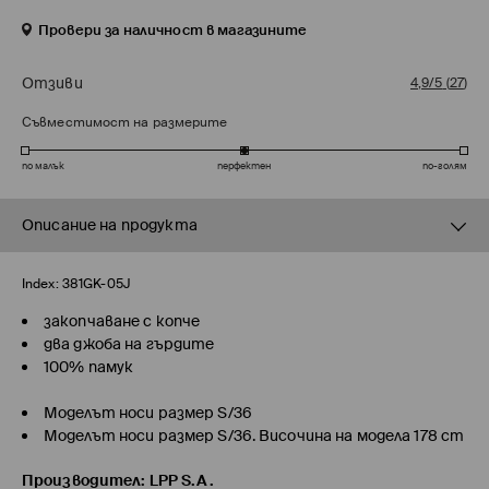
Провери за наличност в магазините
Отзиви
4,9/5
(
27
)
Съвместимост на размерите
по малък
перфектен
по-голям
Описание на продукта
Index:
381GK-05J
закопчаване с копче
два джоба на гърдите
100% памук
Моделът носи размер S/36
Моделът носи размер S/36. Височина на модела 178 cm
Производител
:
LPP S.A.