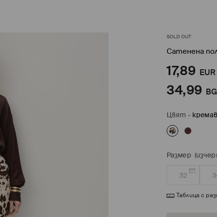
SOLD OUT
Сатенена по
17,89
EUR
34,99
B
Цвят
-
кремa
Размер
(изчер
32
3
Таблица с ра