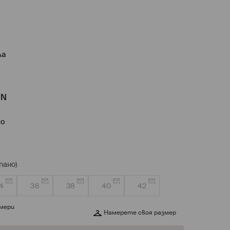
ла
GN
во
пано)
4
36
38
40
42
змери
Намерете своя размер