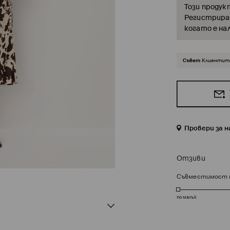
Този продук
Регистрирай
когато е на
Съвет
Клиентите
Провери за 
Отзиви
Съвместимост 
по малък