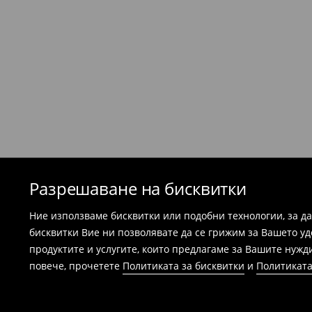
бъдат повредени или носени и са необход
етикети.
Най-лесният начин е да върнете продукта
Република България. Подгответе артикул
можем да потвърдим вашата покупка - ра
потвърждение на поръчката.
Банските костюми и пижамите не подл
магазините. Моля, използвайте онлайн
⟶
Esklep - връщане и замянаi
Разрешаване на бисквитки
Ние използваме бисквитки или подобни технологии, за д
бисквитки Вие ни позволявате да се грижим за Вашето у
продуктите и услугите, които предлагаме за Вашите нужд
повече, прочетете
Политиката за бисквитки
и
Политиката