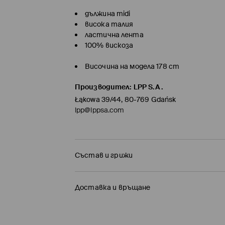
дължина midi
висока талия
ластична лента
100% вискоза
Височина на модела 178 cm
Производител
:
LPP S.A.
Łąkowa 39/44, 80-769 Gdańsk
lpp@lppsa.com
Състав и грижи
ПЪРВА МАТЕРИЯ
:
100% ВИСКОЗА
Доставка и връщане
ДА СЕ ГЛАДИ ОТ ВЪТРЕШНАТА СТРАНА
Политика на доставка
САМО РЪЧНО ПРАНЕ ПРИ ТЕМПЕРАТУРА ДО 40° 