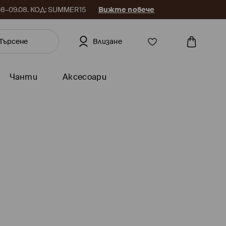
.08–09.08. КОД: SUMMER15
Вижте повече
Влизане
Чанти
Аксесоари