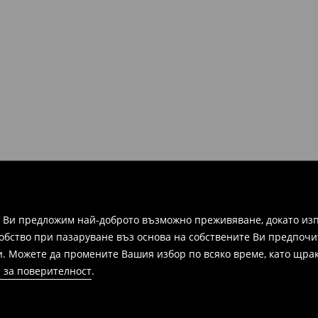
ими всички оригинални
 във всеки магазин на Mohito в
ите и информация, за да
зписка, фактура или
ежат на връщане в
 формуляра за връщане.
а Ви предложим най-доброто възможно преживяване, докато изп
добство при пазаруване въз основа на собствените Ви предпочи
и. Можете да промените Вашия избор по всяко време, като щрак
 за поверителност
.