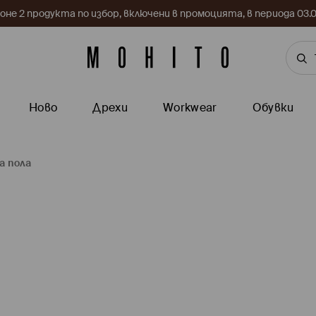
поне 2 продукта по избор, включени в промоцията, в периода 03
Ново
Дрехи
Workwear
Обувки
а пола