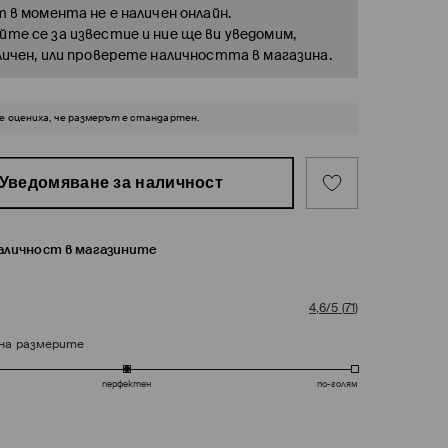
т в момента не е наличен онлайн.
те се за известие и ние ще ви уведомим,
личен, или проверете наличността в магазина.
 оцениха, че размерът е стандартен.
Уведомяване за наличност
наличност в магазините
4,6/5
(
71
)
на размерите
перфектен
по-голям