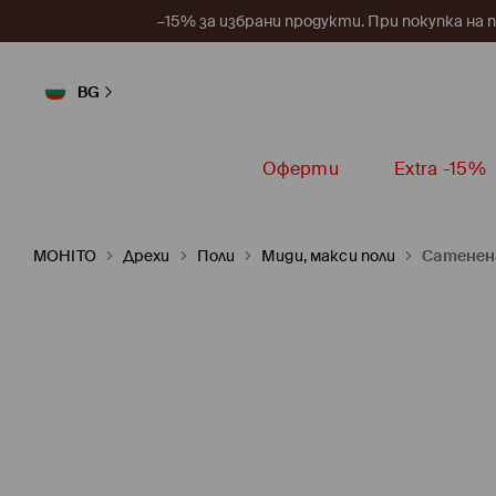
–15% за избрани продукти. При покупка на 
BG
Оферти
Extra -15%
MOHITO
Дрехи
Поли
Миди, макси поли
Сатенен