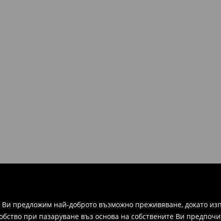
чаквали, можете да ги върнете
рнатите артикули не трябва да
ими всички оригинални
 във всеки магазин на Mohito в
ите и информация, за да
зписка, фактура или
ежат на връщане в
 формуляра за връщане.
а Ви предложим най-доброто възможно преживяване, докато изп
добство при пазаруване въз основа на собствените Ви предпочи