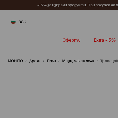
–15% за избрани продукти. При покупка на 
BG
Оферти
Extra -15%
MOHITO
Дрехи
Поли
Миди, макси поли
Трапецов