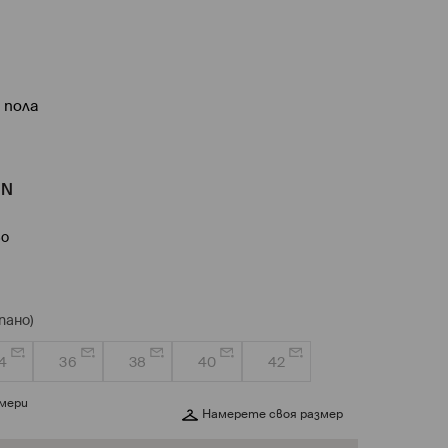
 пола
GN
во
пано)
4
36
38
40
42
змери
Намерете своя размер