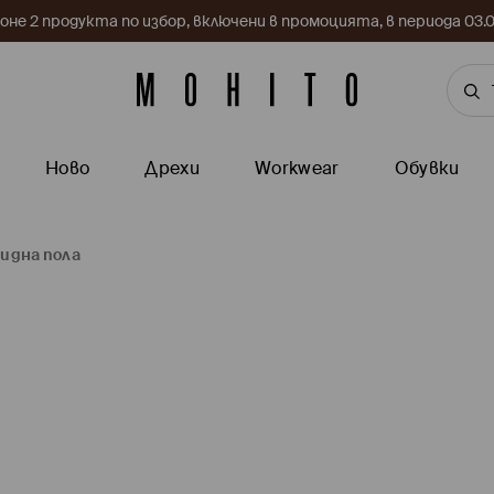
поне 2 продукта по избор, включени в промоцията, в периода 03
Ново
Дрехи
Workwear
Обувки
идна пола