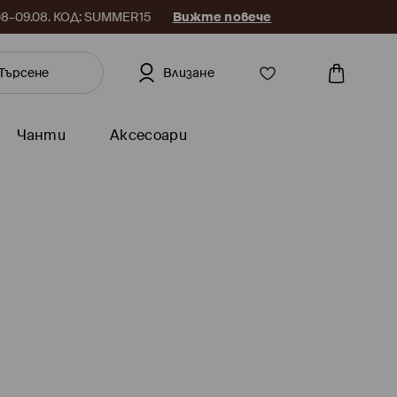
.08–09.08. КОД: SUMMER15
Вижте повече
Влизане
Чанти
Аксесоари