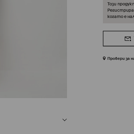
Този продук
Регистрирай
когато е на
Провери за 