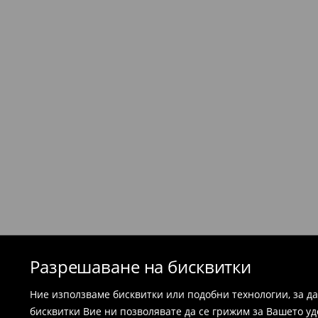
Условия за връщане
Ако продуктите не са това, което сте о
в рамките на 30 дни от доставката. Въ
бъдат повредени или носени и са необход
етикети.
Най-лесният начин е да върнете продукта
Република България. Подгответе артикул
можем да потвърдим вашата покупка - ра
потвърждение на поръчката.
Банските костюми и пижамите не подл
магазините. Моля, използвайте онлайн
⟶
Esklep - връщане и замянаi
Разрешаване на бисквитки
Ние използваме бисквитки или подобни технологии, за д
бисквитки Вие ни позволявате да се грижим за Вашето у