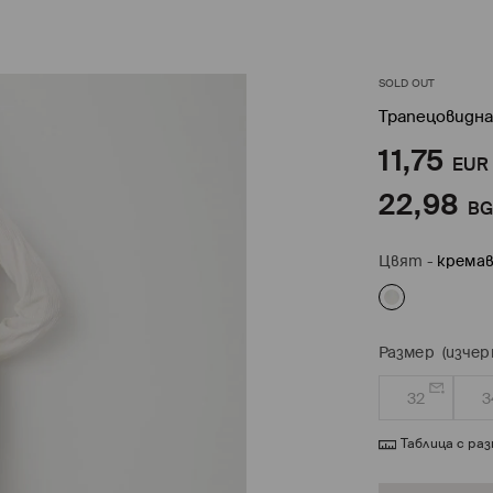
SOLD OUT
Трапецовидна
11,75
EUR
22,98
B
Цвят
-
кремa
Размер
(изчер
32
3
Таблица с ра