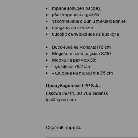
трапецовиден разрез
два странични джоба
закопчаване с цип и телено копче
предлага се с колан
високо съдържание на вискоза
Височина на модела: 176 cm
Моделът носи размер S/36
Мерки за размер 36:
– дължина 79.2 cm
– ширина на талията 35 cm
Производител
:
LPP S.A.
Łąkowa 39/44, 80-769 Gdańsk
lpp@lppsa.com
Състав и грижи