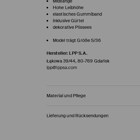
Midilänge
Hohe Leibhöhe
elastisches Gummiband
inklusive Gürtel
dekorative Plissees
Model trägt Größe S/36
Hersteller
:
LPP S.A.
Łąkowa 39/44, 80-769 Gdańsk
lpp@lppsa.com
Material und Pflege
ERSTER ARTIKEL ERSTER STOFF
:
95% POLYESTER,
Lieferung und Rücksendungen
ABNEHMBARE SCHMUCKELEMENTE VOR DEM WA
Versandbestimmungen
BLEICHEN NICHT ERLAUBT