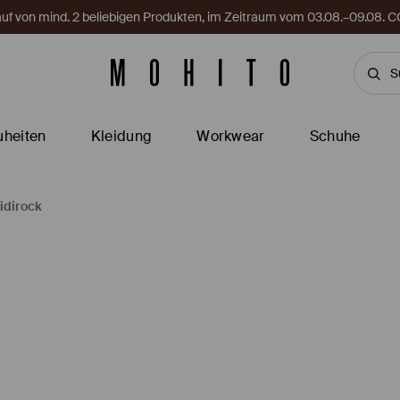
Kauf von mind. 2 beliebigen Produkten, im Zeitraum vom 03.08.–09.08
heiten
Kleidung
Workwear
Schuhe
idirock