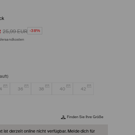
ck
-38%
R
25,99
EUR
Versandkosten
auft)
4
36
38
40
42
Finden Sie Ihre Größe
 ist derzeit online nicht verfügbar. Melde dich für