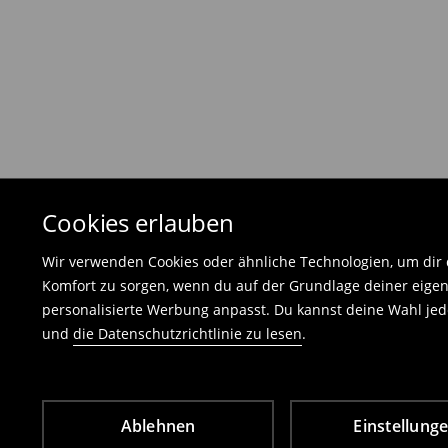
von 30 Tagen nach dem Kauf von Ihrem Rück
Die Rücksendegebühr beträgt 1,99 €.
Die an uns zurückzusendende Ware muss mit d
und darf keinerlei Gebrauchsspuren aufweisen
⟶
Freiwilliges Rückgaberecht
Cookies erlauben
Wir verwenden Cookies oder ähnliche Technologien, um dir d
Komfort zu sorgen, wenn du auf der Grundlage deiner eigen
personalisierte Werbung anpasst. Du kannst deine Wahl jede
und
die Datenschutzrichtlinie zu lesen
.
Ablehnen
Einstellung