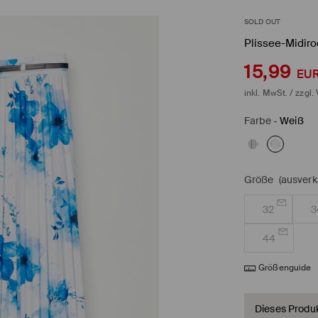
SOLD OUT
Plissee-Midiro
15,99
EU
inkl. MwSt. / zzgl.
Farbe
-
Weiß
Größe
(ausverk
32
3
44
Größenguide
Dieses Produkt