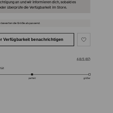
chtigung an und wir informieren dich, sobald es
oder überprüfe die Verfügbarkeit im Store.
 bewerten die Größe als passend.
r Verfügbarkeit benachrichtigen
4,8/5
(
87
)
tät
perfekt
größer