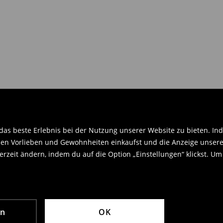
gaberecht Gebrauch machen.
en Orginaletiketten versehen sein
.
as beste Erlebnis bei der Nutzung unserer Website zu bieten. Ind
en Vorlieben und Gewohnheiten einkaufst und die Anzeige unseres
rzeit ändern, indem du auf die Option „Einstellungen“ klickst. Um
en
OK