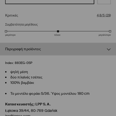
Κριτικές
4,8/5
(
29
)
Συμβατότητα μεγέθους
μικρότερο
τέλειο
μεγαλύτερο
Περιγραφή προϊόντος
Index:
883EG-05P
ψηλή μέση
δύο πλαϊνές τσέπες
100% βαμβάκι
Το μοντέλο φοράει S/36. Ύψος μοντέλου 180 cm
Κατασκευαστής
:
LPP S.A.
Łąkowa 39/44, 80-769 Gdańsk