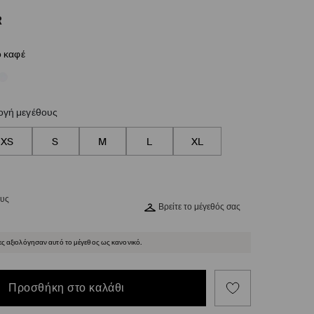
R
 καφέ
ογή μεγέθους
XS
S
M
L
XL
ους
Βρείτε το μέγεθός σας
ες αξιολόγησαν αυτό το μέγεθος ως κανονικό.
Προσθήκη στο καλάθι