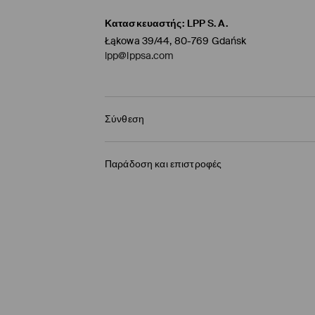
Κατασκευαστής
:
LPP S.A.
Łąkowa 39/44, 80-769 Gdańsk
lpp@lppsa.com
Σύνθεση
100% ΒΑΜΒΑΚΙ
Παράδοση και επιστροφές
Πολιτική αποστολών
BOX NOW Lockers |Παραλαβή 24/7
(4-9 εργάσ
2,95 EUR / ηλεκτρονική πληρωμή
Παράδοση σε Σημείο παραλαβής
(4-9 εργάσ
3,95 EUR / ηλεκτρονική πληρωμή