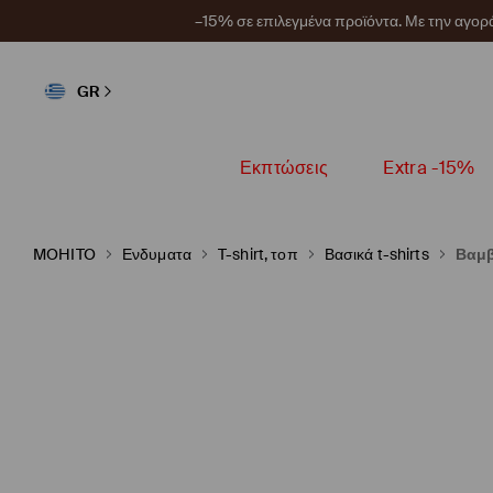
–15% σε επιλεγμένα προϊόντα. Με την αγο
GR
Εκπτώσεις
Extra -15%
MOHITO
Ενδυματα
T-shirt, τοπ
Βασικά t-shirts
Βαμβ