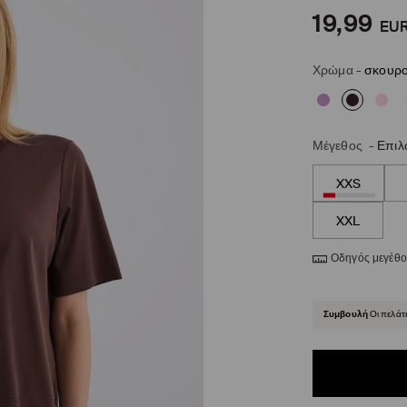
19,99
EU
Χρώμα
-
σκουρο
Μέγεθος
-
Επιλ
XXS
XXL
Οδηγός μεγέθ
Συμβουλή
Οι πελάτ