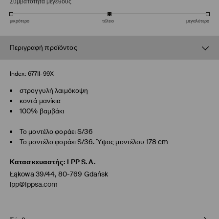
Συμβατότητα μεγέθους
μικρότερο
τέλειο
μεγαλύτερο
Περιγραφή προϊόντος
Index:
677II-99X
στρογγυλή λαιμόκοψη
κοντά μανίκια
100% βαμβάκι
Το μοντέλο φοράει S/36
Το μοντέλο φοράει S/36. Ύψος μοντέλου 178 cm
Κατασκευαστής
:
LPP S.A.
Łąkowa 39/44, 80-769 Gdańsk
lpp@lppsa.com