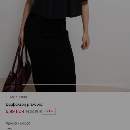
ΕΞΑΝΤΛΉΘΗΚΕ
Βαμβακερή μπλούζα
5,99
EUR
-60%
14,99
EUR
Χρώμα
-
μαυρο