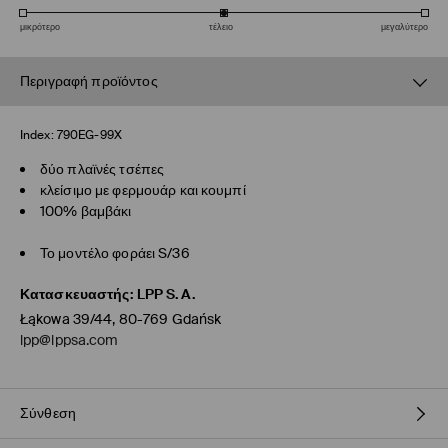
μικρότερο
τέλειο
μεγαλύτερο
Περιγραφή προϊόντος
Index:
790EG-99X
δύο πλαϊνές τσέπες
κλείσιμο με φερμουάρ και κουμπί
100% βαμβάκι
Το μοντέλο φοράει S/36
Κατασκευαστής
:
LPP S.A.
Łąkowa 39/44, 80-769 Gdańsk
lpp@lppsa.com
Σύνθεση