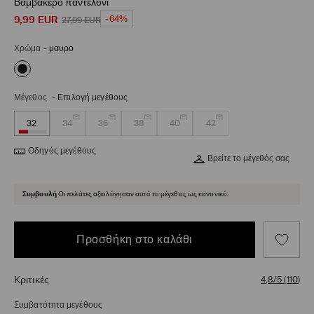
Βαμβακερό παντελόνι
9,99
EUR
-64%
27,99
EUR
Χρώμα
-
μαυρο
Μέγεθος
-
Επιλογή μεγέθους
32
34
36
38
40
42
Οδηγός μεγέθους
Βρείτε το μέγεθός σας
Συμβουλή
Οι πελάτες αξιολόγησαν αυτό το μέγεθος ως κανονικό.
Προσθήκη στο καλάθι
Κριτικές
4,8/5
(
110
)
Συμβατότητα μεγέθους