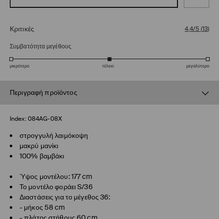
Κριτικές
4,4/5
(
13
)
Συμβατότητα μεγέθους
μικρότερο
τέλειο
μεγαλύτερο
Περιγραφή προϊόντος
Index:
084AG-08X
στρογγυλή λαιμόκοψη
μακρύ μανίκι
100% βαμβάκι
Ύψος μοντέλου: 177 cm
Το μοντέλο φοράει S/36
Διαστάσεις για το μέγεθος 36:
- μήκος 58 cm
- πλάτος στήθους 60 cm