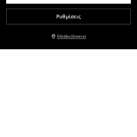
Ρυθμίσεις
Ελλάδα (Greece)
Άλλοι πελάτες επέλεξαν επίσης
Δερμάτινα πέδιλα
Δερμάτινα πέδιλα
19
,
99
EUR
39,99
EUR
14
,
99
EUR
34,99
EUR