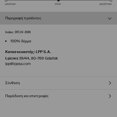
μικρότερο
τέλειο
μεγαλύτερο
Περιγραφή προϊόντος
Index:
917JV-89X
100% δέρμα
Κατασκευαστής
:
LPP S.A.
Łąkowa 39/44, 80-769 Gdańsk
lpp@lppsa.com
Σύνθεση
Παράδοση και επιστροφές
100% ΔΕΡΜΑ
Πολιτική αποστολών