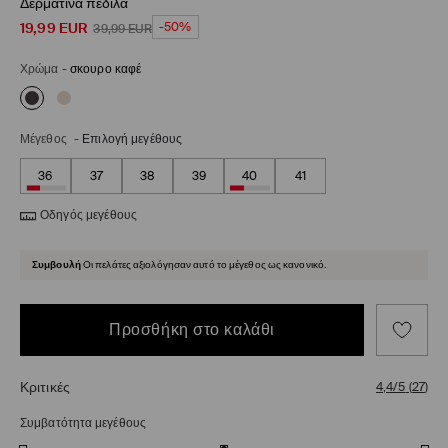
Δερμάτινα πέδιλα
19,99
EUR
-50%
39,99
EUR
Χρώμα
-
σκουρο καφέ
Μέγεθος
-
Επιλογή μεγέθους
36
37
38
39
40
41
Οδηγός μεγέθους
Συμβουλή
Οι πελάτες αξιολόγησαν αυτό το μέγεθος ως κανονικό.
Προσθήκη στο καλάθι
Κριτικές
4,4/5
(
27
)
Συμβατότητα μεγέθους