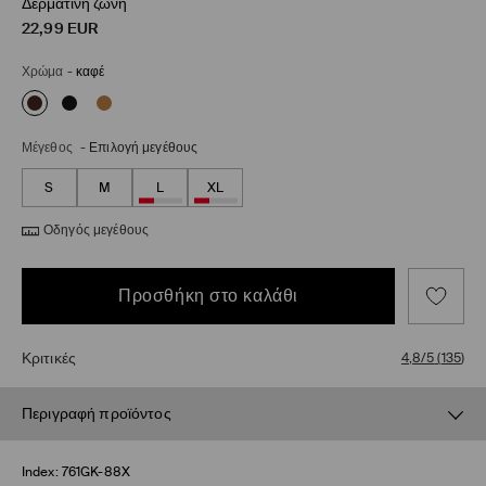
Δερμάτινη ζώνη
22,99
EUR
Χρώμα
-
καφέ
Μέγεθος
-
Επιλογή μεγέθους
S
M
L
XL
Οδηγός μεγέθους
Προσθήκη στο καλάθι
Κριτικές
4,8/5
(
135
)
Περιγραφή προϊόντος
Index:
761GK-88X