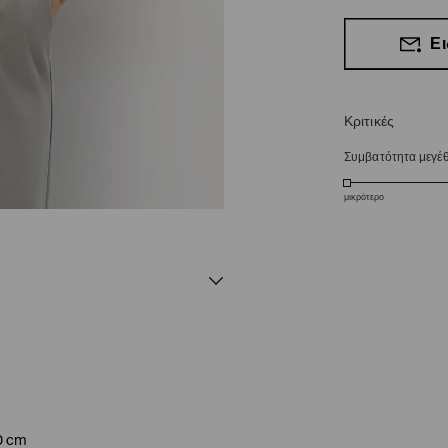
Ει
Κριτικές
Συμβατότητα μεγέ
μικρότερο
0 cm