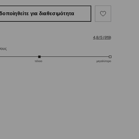
δοποίηθείτε για διαθεσιμότητα
4,8/5
(
919
)
θους
τέλειο
μεγαλύτερο