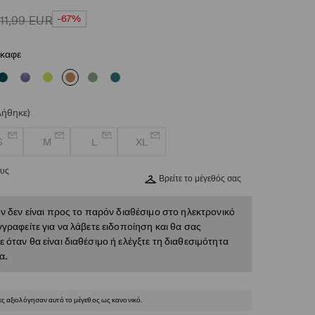
-67%
11,99
EUR
καφε
λήθηκε)
S
M
L
XL
ους
Βρείτε το μέγεθός σας
ν δεν είναι προς το παρόν διαθέσιμο στο ηλεκτρονικό
γραφείτε για να λάβετε ειδοποίηση και θα σας
όταν θα είναι διαθέσιμο ή ελέγξτε τη διαθεσιμότητα
α.
ες αξιολόγησαν αυτό το μέγεθος ως κανονικό.