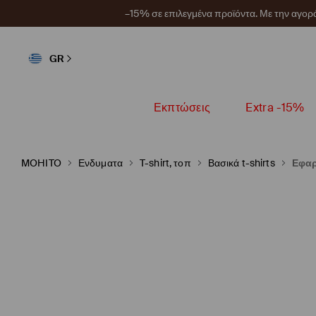
–15% σε επιλεγμένα προϊόντα. Με την αγο
GR
Εκπτώσεις
Extra -15%
MOHITO
Ενδυματα
T-shirt, τοπ
Βασικά t-shirts
Εφαρ