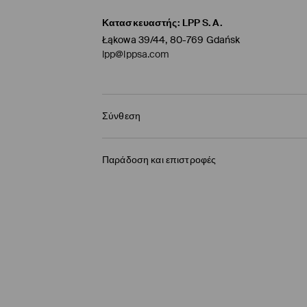
Κατασκευαστής
:
LPP S.A.
Łąkowa 39/44, 80-769 Gdańsk
lpp@lppsa.com
Σύνθεση
97% ΒΙΣΚΟΖΗ, 3% ΕΛΑΣΤΑΝ
Παράδοση και επιστροφές
Πολιτική αποστολών
BOX NOW Lockers |Παραλαβή 24/7
(4-9 εργάσ
2,95 EUR / ηλεκτρονική πληρωμή
Παράδοση σε Σημείο παραλαβής
(4-9 εργάσ
3,95 EUR / ηλεκτρονική πληρωμή