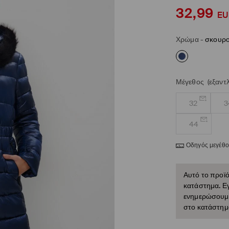
32,99
EU
Χρώμα
-
σκουρο
Μέγεθος
(εξαντ
32
3
44
Οδηγός μεγέθ
Αυτό το προϊό
κατάστημα. Εγ
ενημερώσουμε 
στο κατάστημ