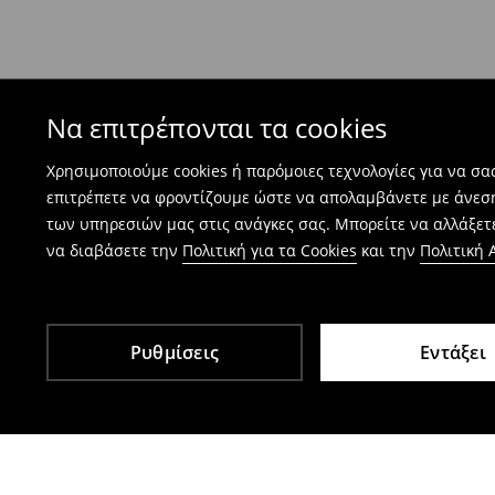
επιστροφών και επιστρέψτε μας τα προϊόντα.
Οι επιστροφές είναι δωρεάν.
Να επιτρέπονται τα cookies
⟶
Πώς γίνεται η επιστροφή προϊόντων
Χρησιμοποιούμε cookies ή παρόμοιες τεχνολογίες για να σ
επιτρέπετε να φροντίζουμε ώστε να απολαμβάνετε με άνεσ
των υπηρεσιών μας στις ανάγκες σας. Μπορείτε να αλλάξετε
να διαβάσετε την
Πολιτική για τα Cookies
και την
Πολιτική
Ρυθμίσεις
Εντάξει