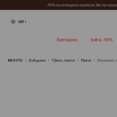
–15% σε επιλεγμένα προϊόντα. Με την αγο
GR
Εκπτώσεις
Extra -15%
MOHITO
Ενδυματα
Τζάκετ, παλτό
Παλτό
Καπιτονέ 