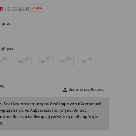
-59%
R
79,99
EUR
 μπλε
λήθηκε)
4
36
38
40
42
ους
Βρείτε το μέγεθός σας
ν δεν είναι προς το παρόν διαθέσιμο στο ηλεκτρονικό
γραφείτε για να λάβετε ειδοποίηση και θα σας
όταν θα είναι διαθέσιμο ή ελέγξτε τη διαθεσιμότητα
α.