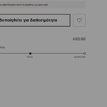
ες αξιολόγησαν αυτό το μέγεθος ως κανονικό.
δοποίηθείτε για διαθεσιμότητα
4,9/5
(
62
)
θους
τέλειο
μεγαλύτερο