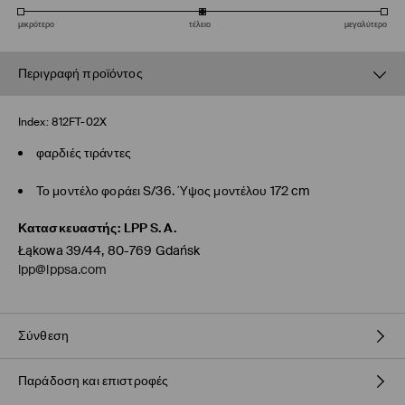
μικρότερο
τέλειο
μεγαλύτερο
Περιγραφή προϊόντος
Index:
812FT-02X
φαρδιές τιράντες
Το μοντέλο φοράει S/36. Ύψος μοντέλου 172 cm
Κατασκευαστής
:
LPP S.A.
Łąkowa 39/44, 80-769 Gdańsk
lpp@lppsa.com
Σύνθεση
Παράδοση και επιστροφές
75% ΒΙΣΚΟΖΗ, 22% ΠΟΛΥΑΜΙΔΗ, 3% ΕΛΑΣΤΑΝ