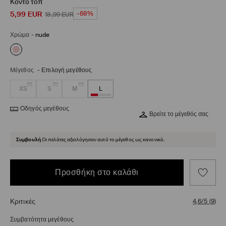
Κοντό τοπ
5,99
EUR
-68%
18,99
EUR
Χρώμα
-
nude
Μέγεθος
-
Επιλογή μεγέθους
XS
S
M
L
Οδηγός μεγέθους
Βρείτε το μέγεθός σας
Συμβουλή
Οι πελάτες αξιολόγησαν αυτό το μέγεθος ως κανονικό.
Προσθήκη στο καλάθι
Κριτικές
4,6/5
(
9
)
Συμβατότητα μεγέθους